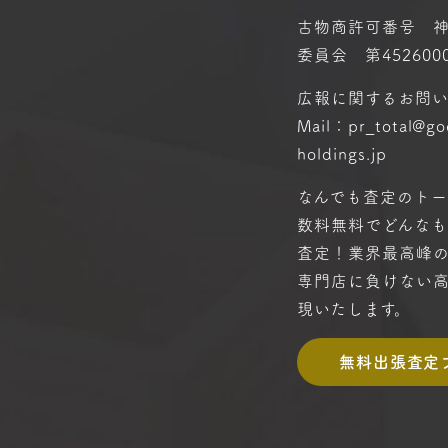
古物商許可番号 
委員会 第4526000
広報に関するお問
Mail：pr_total@g
holdings.jp
なんでも査定のトー
数料無料で
どんな
査定！
業界最高峰
専門店に
負けない
現いたします。
無料出張査定