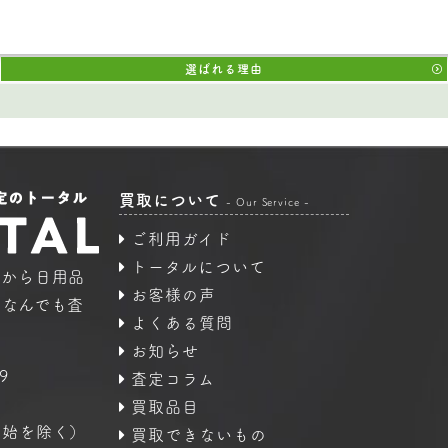
選ばれる理由
買取について
- Our Service -
ご利用ガイド
トータルについて
品から日用品
お客様の声
｜なんでも査
よくある質問
お知らせ
9
査定コラム
買取品目
年始を除く）
買取できないもの