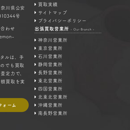
買取実績
神奈川県公安
サイトマップ
10344号
プライバシーポリシー
い合わせ
出張買取営業所
- Our Branch -
oemon-
神奈川営業所
東京営業所
石川営業所
タルは、手
静岡営業所
ものでも買取
長野営業所
の査定力で、
東北営業所
高額買取を実
四国営業所
北東北営業所
フォーム
沖縄営業所
南長野営業所