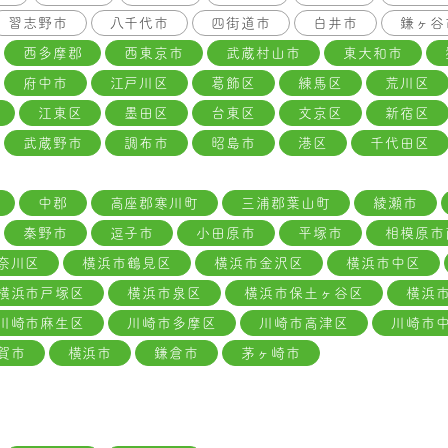
習志野市
八千代市
四街道市
白井市
鎌ヶ谷
西多摩郡
西東京市
武蔵村山市
東大和市
府中市
江戸川区
葛飾区
練馬区
荒川区
江東区
墨田区
台東区
文京区
新宿区
武蔵野市
調布市
昭島市
港区
千代田区
中郡
高座郡寒川町
三浦郡葉山町
綾瀬市
秦野市
逗子市
小田原市
平塚市
相模原市
奈川区
横浜市鶴見区
横浜市金沢区
横浜市中区
横浜市戸塚区
横浜市泉区
横浜市保土ヶ谷区
横浜
川崎市麻生区
川崎市多摩区
川崎市高津区
川崎市
賀市
横浜市
鎌倉市
茅ヶ崎市