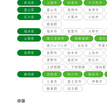
新潟県
上越市
妙高市
十日町市
富山県
富山市
高岡市
魚津市
石川県
金沢市
七尾市
小松市
鹿島郡
福井県
福井市
敦賀市
大野市
山梨県
富士吉田市
南都留郡
南巨
南アルプス市
北杜市
甲斐
長野県
長野市
松本市
上田市
茅野市
塩尻市
佐久市
上伊那郡
下伊那郡
埴科郡
静岡県
浜松市
掛川市
袋井市
三島市
富士宮市
伊東市
駿東郡
田方郡
四国