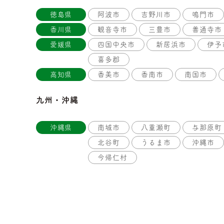
徳島県
阿波市
吉野川市
鳴門市
香川県
観音寺市
三豊市
善通寺市
愛媛県
四国中央市
新居浜市
伊予
喜多郡
高知県
香美市
香南市
南国市
九州・沖縄
沖縄県
南城市
八重瀬町
与那原町
北谷町
うるま市
沖縄市
今帰仁村