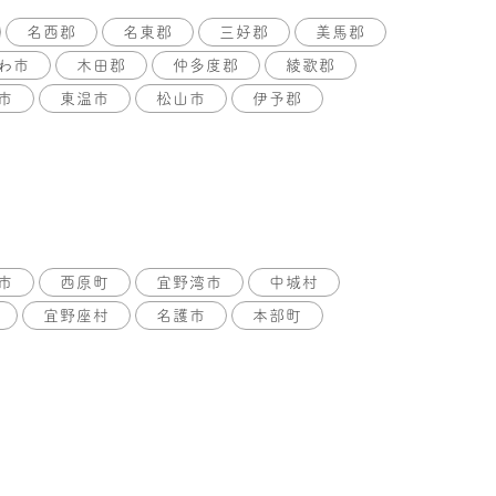
名西郡
名東郡
三好郡
美馬郡
わ市
木田郡
仲多度郡
綾歌郡
市
東温市
松山市
伊予郡
市
西原町
宜野湾市
中城村
宜野座村
名護市
本部町