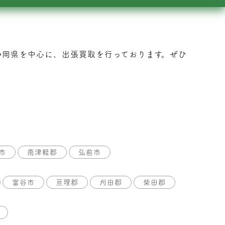
静岡県を中心に、出張買取を行っております。ぜひ
市
南津軽郡
弘前市
富谷市
亘理郡
刈田郡
柴田郡