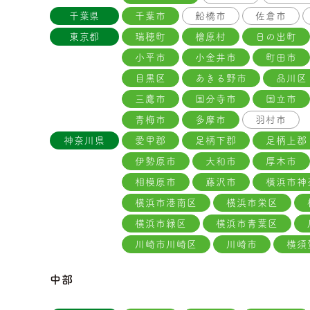
千葉県
千葉市
船橋市
佐倉市
東京都
瑞穂町
檜原村
日の出町
小平市
小金井市
町田市
目黒区
あきる野市
品川区
三鷹市
国分寺市
国立市
青梅市
多摩市
羽村市
神奈川県
愛甲郡
足柄下郡
足柄上郡
伊勢原市
大和市
厚木市
相模原市
藤沢市
横浜市神
横浜市港南区
横浜市栄区
横浜市緑区
横浜市青葉区
川崎市川崎区
川崎市
横須
中部