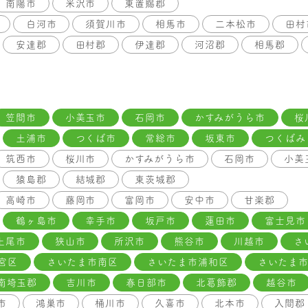
南陽市
米沢市
東置賜郡
白河市
須賀川市
相馬市
二本松市
田村
安達郡
田村郡
伊達郡
河沼郡
相馬郡
笠間市
小美玉市
石岡市
かすみがうら市
桜
土浦市
つくば市
常総市
坂東市
つくばみ
筑西市
桜川市
かすみがうら市
石岡市
小美
猿島郡
結城郡
東茨城郡
高崎市
藤岡市
富岡市
安中市
甘楽郡
鶴ヶ島市
幸手市
坂戸市
蓮田市
富士見市
上尾市
狭山市
所沢市
熊谷市
川越市
さ
宮区
さいたま市南区
さいたま市浦和区
さいたま
南埼玉郡
吉川市
春日部市
北葛飾郡
越谷市
市
鴻巣市
桶川市
久喜市
北本市
入間郡