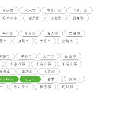
南砺市
射水市
中新川郡
下新川郡
野々市市
能美郡
河北郡
羽咋郡
丹生郡
今立郡
南条郡
吉田郡
留市
山梨市
大月市
韮崎市
伊那市
中野市
大町市
飯山市
下水内郡
上高井郡
下高井郡
安曇郡
諏訪郡
木曽郡
御前崎市
島田市
沼津市
熱海市
市
牧之原市
榛原郡
周智郡