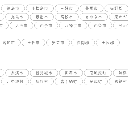
徳島市
小松島市
三好市
美馬市
板野郡
丸亀市
坂出市
高松市
さぬき市
東かが
市
大洲市
西予市
八幡浜市
西条市
今治
高知市
土佐市
安芸市
長岡郡
土佐郡
糸満市
豊見城市
那覇市
南風原町
浦添
北中城村
読谷村
嘉手納町
金武町
恩納村