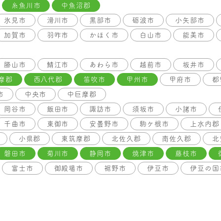
糸魚川市
中魚沼郡
氷見市
滑川市
黒部市
砺波市
小矢部市
加賀市
羽咋市
かほく市
白山市
能美市
勝山市
鯖江市
あわら市
越前市
坂井市
摩郡
西八代郡
笛吹市
甲州市
甲府市
都
市
中央市
中巨摩郡
岡谷市
飯田市
諏訪市
須坂市
小諸市
千曲市
東御市
安曇野市
駒ケ根市
上水内郡
小県郡
東筑摩郡
北佐久郡
南佐久郡
北
磐田市
菊川市
静岡市
焼津市
藤枝市
富士市
御殿場市
裾野市
伊豆市
伊豆の国