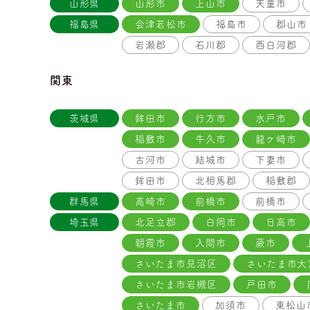
山形県
山形市
上山市
天童市
福島県
会津若松市
福島市
郡山市
岩瀬郡
石川郡
西白河郡
関東
茨城県
鉾田市
行方市
水戸市
稲敷市
牛久市
龍ケ崎市
古河市
結城市
下妻市
鉾田市
北相馬郡
稲敷郡
群馬県
高崎市
前橋市
前橋市
埼玉県
北足立郡
白岡市
日高市
朝霞市
入間市
蕨市
さいたま市見沼区
さいたま市大
さいたま市岩槻区
戸田市
さいたま市
加須市
東松山