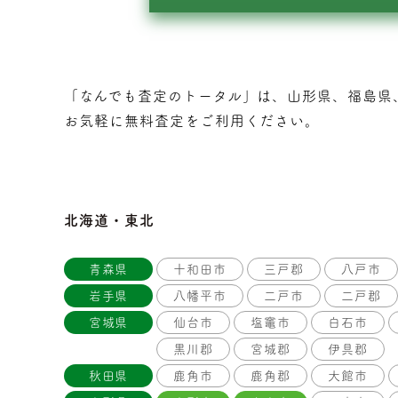
「なんでも査定のトータル」は、山形県、福島県
お気軽に無料査定をご利用ください。
北海道・東北
青森県
十和田市
三戸郡
八戸市
岩手県
八幡平市
二戸市
二戸郡
宮城県
仙台市
塩竈市
白石市
黒川郡
宮城郡
伊具郡
秋田県
鹿角市
鹿角郡
大館市