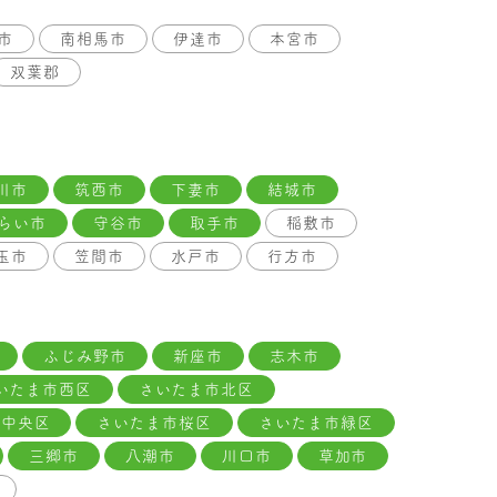
市
南相馬市
伊達市
本宮市
双葉郡
川市
筑西市
下妻市
結城市
らい市
守谷市
取手市
稲敷市
玉市
笠間市
水戸市
行方市
ふじみ野市
新座市
志木市
いたま市西区
さいたま市北区
市中央区
さいたま市桜区
さいたま市緑区
三郷市
八潮市
川口市
草加市