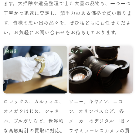
ます。大掃除や遺品整理で出た大量の品物も、一つ一つ
丁寧かつ迅速に査定し、競争力のある価格で買い取りま
す。皆様の思い出の品々を、ぜひ私どもにお任せくださ
い。お気軽にお問い合わせをお待ちしております。
腕時計
カメラ
ロレックス、カルティエ、
ソニー、キヤノン、ニコ
オメガをはじめ、シャネ
ン、オリンパスなど、各
ル、ブルガリなど、世界的
メーカーのデジタル一眼レ
な高級時計の買取に対応。
フやミラーレスカメラの買