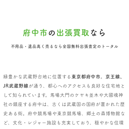
府中市
の
出張買取
なら
不用品・遺品高く売るなら全国無料出張査定のトータル
緑豊かな武蔵野台地に位置する
東京都府中市
。
京王線、
JR武蔵野線
が通り、都心へのアクセスも良好な住宅地と
して知られています。馬場大門のケヤキ並木や大國魂神
社の鎮座する府中は、古くは武蔵国の国府が置かれた歴
史ある街。府中競馬場や東京競馬場、郷土の森博物館な
ど、文化・レジャー施設も充実しており、穏やかな住環