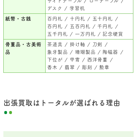
サイドテーブル
ローテーブル
デスク
学習机
紙幣・古銭
百円札
十円札
五十円札
百円札
五百円札
千円札
五千円札
一万円札
記念硬貨
骨董品・古美術
茶道具
掛け軸
刀剣
品
象牙製品
珊瑚製品
陶磁器
下位が
甲冑
西洋骨董
香木
翡翠
彫刻
勲章
出張買取はトータルが選ばれる理由