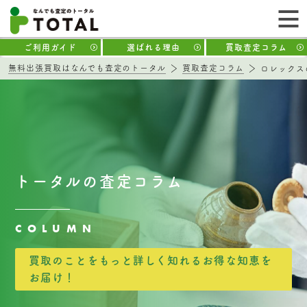
ご利用ガイド
選ばれる理由
買取査定コラム
無料出張買取はなんでも査定のトータル
買取査定コラム
ロレックス
トータルの査定コラム
COLUMN
買取のことをもっと詳しく知れるお得な知恵を
お届け！