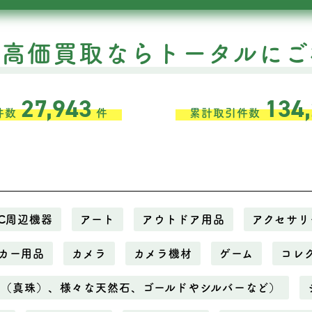
の高価買取ならトータルにご
27,943
134
件数
件
累計取引件数
C周辺機器
アート
アウトドア用品
アクセサリ
カー用品
カメラ
カメラ機材
ゲーム
コレ
ル（真珠）、様々な天然石、ゴールドやシルバーなど）