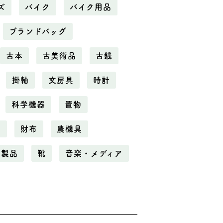
ズ
バイク
バイク用品
ブランドバッグ
古本
古美術品
古銭
掛軸
文房具
時計
科学機器
置物
電
財布
農機具
化製品
靴
音楽・メディア