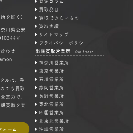
9
査定コラム
買取品目
年始を除く）
買取できないもの
買取実績
神奈川県公安
サイトマップ
10344号
プライバシーポリシー
い合わせ
出張買取営業所
- Our Branch -
oemon-
神奈川営業所
東京営業所
石川営業所
タルは、手
静岡営業所
ものでも買取
長野営業所
の査定力で、
東北営業所
高額買取を実
四国営業所
北東北営業所
フォーム
沖縄営業所