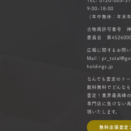
TEL:
0120-005-31
9:00-18:00
（年中無休：年末
古物商許可番号 
委員会 第4526000
広報に関するお問
Mail：pr_total@g
holdings.jp
なんでも査定のトー
数料無料で
どんな
査定！
業界最高峰
専門店に
負けない
現いたします。
無料出張査定