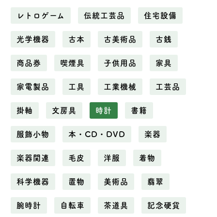
レトロゲーム
伝統工芸品
住宅設備
光学機器
古本
古美術品
古銭
商品券
喫煙具
子供用品
家具
家電製品
工具
工業機械
工芸品
掛軸
文房具
時計
書籍
服飾小物
本・CD・DVD
楽器
楽器関連
毛皮
洋服
着物
科学機器
置物
美術品
翡翠
腕時計
自転車
茶道具
記念硬貨