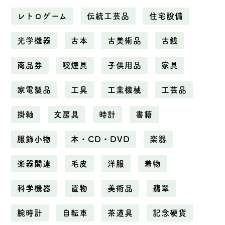
レトロゲーム
伝統工芸品
住宅設備
光学機器
古本
古美術品
古銭
商品券
喫煙具
子供用品
家具
家電製品
工具
工業機械
工芸品
掛軸
文房具
時計
書籍
服飾小物
本・CD・DVD
楽器
楽器関連
毛皮
洋服
着物
科学機器
置物
美術品
翡翠
腕時計
自転車
茶道具
記念硬貨