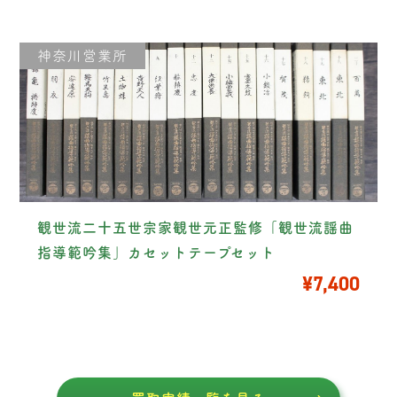
神奈川営業所
観世流二十五世宗家観世元正監修「観世流謡曲
指導範吟集」カセットテープセット
¥7,400