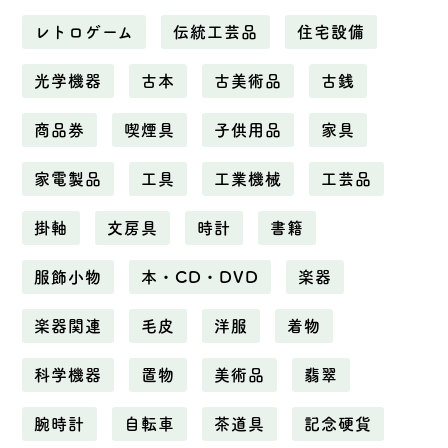
レトロゲーム
伝統工芸品
住宅設備
光学機器
古本
古美術品
古銭
商品券
喫煙具
子供用品
家具
家電製品
工具
工業機械
工芸品
掛軸
文房具
時計
書籍
服飾小物
本・CD・DVD
楽器
楽器関連
毛皮
洋服
着物
科学機器
置物
美術品
翡翠
腕時計
自転車
茶道具
記念硬貨