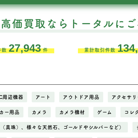
の高価買取ならトータルにご
27,943
134
件数
件
累計取引件数
C周辺機器
アート
アウトドア用品
アクセサリ
カー用品
カメラ
カメラ機材
ゲーム
コレ
ル（真珠）、様々な天然石、ゴールドやシルバーなど）