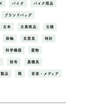
ズ
バイク
バイク用品
ブランドバッグ
古本
古美術品
古銭
掛軸
文房具
時計
科学機器
置物
電
財布
農機具
化製品
靴
音楽・メディア