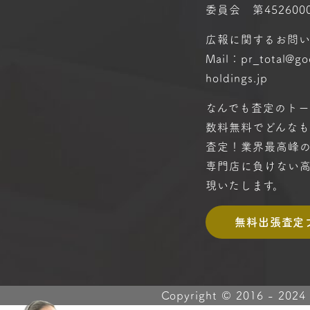
委員会 第4526000
広報に関するお問
Mail：pr_total@g
holdings.jp
なんでも査定のトー
数料無料で
どんな
査定！
業界最高峰
専門店に
負けない
現いたします。
無料出張査定
Copyright © 2016 -