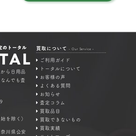
買取について
- Our Service -
ご利用ガイド
トータルについて
品から日用品
お客様の声
｜なんでも査
よくある質問
お知らせ
9
査定コラム
買取品目
年始を除く）
買取できないもの
買取実績
神奈川県公安