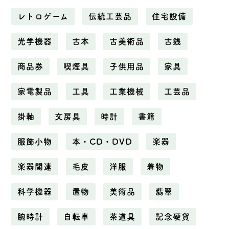
レトロゲーム
伝統工芸品
住宅設備
光学機器
古本
古美術品
古銭
商品券
喫煙具
子供用品
家具
家電製品
工具
工業機械
工芸品
掛軸
文房具
時計
書籍
服飾小物
本・CD・DVD
楽器
楽器関連
毛皮
洋服
着物
科学機器
置物
美術品
翡翠
腕時計
自転車
茶道具
記念硬貨