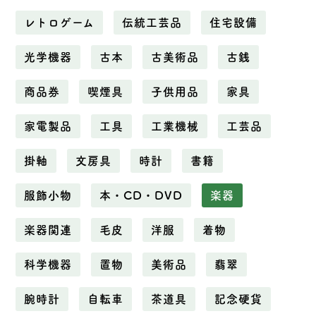
レトロゲーム
伝統工芸品
住宅設備
光学機器
古本
古美術品
古銭
商品券
喫煙具
子供用品
家具
家電製品
工具
工業機械
工芸品
掛軸
文房具
時計
書籍
服飾小物
本・CD・DVD
楽器
楽器関連
毛皮
洋服
着物
科学機器
置物
美術品
翡翠
腕時計
自転車
茶道具
記念硬貨