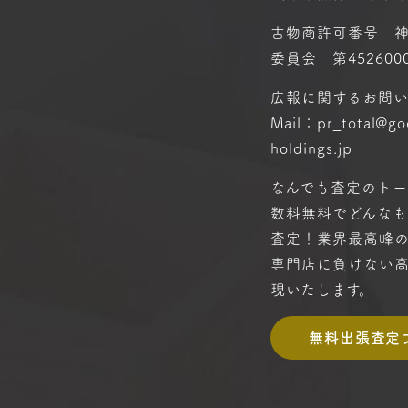
古物商許可番号 
委員会 第4526000
広報に関するお問
Mail：pr_total@g
holdings.jp
なんでも査定のトー
数料無料で
どんな
査定！
業界最高峰
専門店に
負けない
現いたします。
無料出張査定