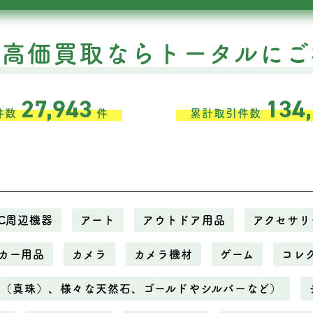
の高価買取ならトータルにご
27,943
134
件数
件
累計取引件数
C周辺機器
アート
アウトドア用品
アクセサリ
カー用品
カメラ
カメラ機材
ゲーム
コレ
ル（真珠）、様々な天然石、ゴールドやシルバーなど）