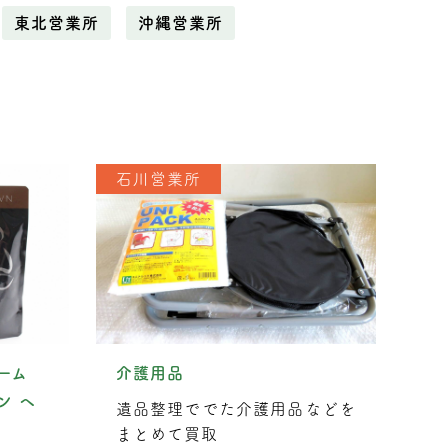
東北営業所
沖縄営業所
石川営業所
リーム
介護用品
ン ヘ
遺品整理ででた介護用品などを
まとめて買取