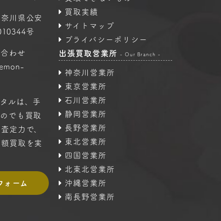
買取実績
神奈川県公安
サイトマップ
10344号
プライバシーポリシー
い合わせ
出張買取営業所
- Our Branch -
oemon-
神奈川営業所
東京営業所
石川営業所
タルは、手
静岡営業所
ものでも買取
長野営業所
の査定力で、
東北営業所
高額買取を実
四国営業所
北東北営業所
フォーム
沖縄営業所
南長野営業所