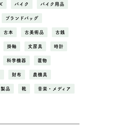
ズ
バイク
バイク用品
ブランドバッグ
古本
古美術品
古銭
掛軸
文房具
時計
科学機器
置物
電
財布
農機具
化製品
靴
音楽・メディア