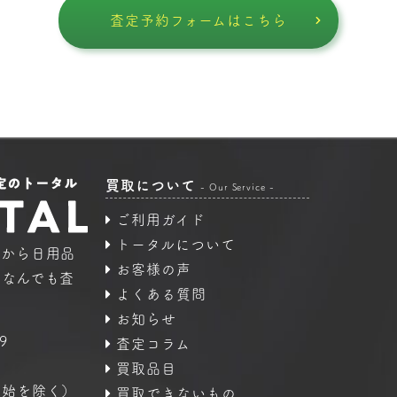
査定予約フォームはこちら
買取について
- Our Service -
ご利用ガイド
トータルについて
品から日用品
お客様の声
｜なんでも査
よくある質問
お知らせ
9
査定コラム
買取品目
年始を除く）
買取できないもの