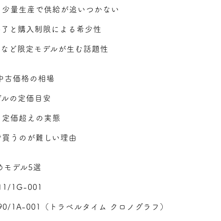
る少量生産で供給が追いつかない
終了と購入制限による希少性
ボなど限定モデルが生む話題性
中古価格の相場
デルの定価目安
と定価超えの実態
で買うのが難しい理由
めモデル5選
1/1G-001
990/1A-001（トラベルタイム クロノグラフ）