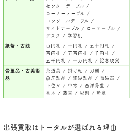
センターデーブル
コーナーテーブル
コンソールデーブル
サイドテーブル
ローテーブル
デスク
学習机
紙幣・古銭
百円札
十円札
五十円札
百円札
五百円札
千円札
五千円札
一万円札
記念硬貨
骨董品・古美術
茶道具
掛け軸
刀剣
品
象牙製品
珊瑚製品
陶磁器
下位が
甲冑
西洋骨董
香木
翡翠
彫刻
勲章
出張買取はトータルが選ばれる理由