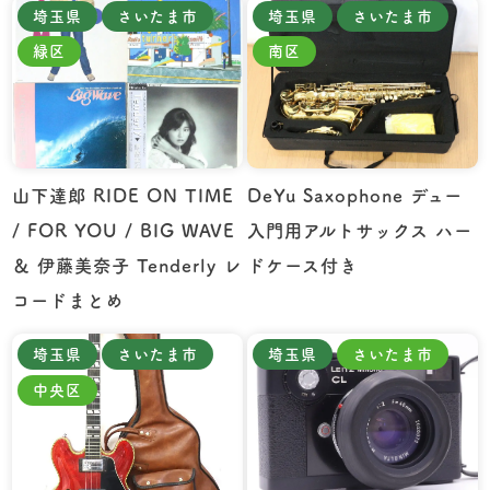
埼玉県
さいたま市
埼玉県
さいたま市
緑区
南区
山下達郎 RIDE ON TIME
DeYu Saxophone デュー
/ FOR YOU / BIG WAVE
入門用アルトサックス ハー
＆ 伊藤美奈子 Tenderly レ
ドケース付き
コードまとめ
埼玉県
さいたま市
埼玉県
さいたま市
中央区