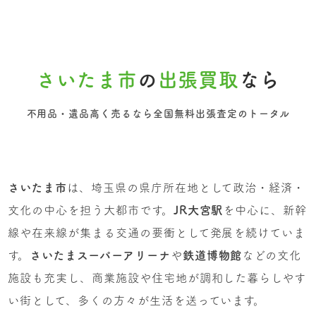
さいたま市
の
出張買取
なら
不用品・遺品高く売るなら全国無料出張査定のトータル
さいたま市
は、埼玉県の県庁所在地として政治・経済・
文化の中心を担う大都市です。
JR大宮駅
を中心に、新幹
線や在来線が集まる交通の要衝として発展を続けていま
す。
さいたまスーパーアリーナ
や
鉄道博物館
などの文化
施設も充実し、商業施設や住宅地が調和した暮らしやす
い街として、多くの方々が生活を送っています。