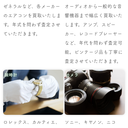
ゼネラルなど、各メーカー
オーディオから一般的な音
のエアコンを買取いたしま
響機器まで幅広く買取いた
す。年式を問わず査定させ
します。アンプ、スピー
ていただきます。
カー、レコードプレーヤー
など、年代を問わず査定可
能。ビンテージ品も丁寧に
査定させていただきます。
腕時計
カメラ
ロレックス、カルティエ、
ソニー、キヤノン、ニコ