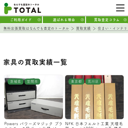
ご利用ガイド
選ばれる理由
買取査定コラム
無料出張買取はなんでも査定のトータル
買取実績
住まい・インテリ
家具の買取実績一覧
茨城県
笠間市
東京都
荒川区
Powers パワーズマジック プラ
NFK 日本フエルト工業 天壇毛