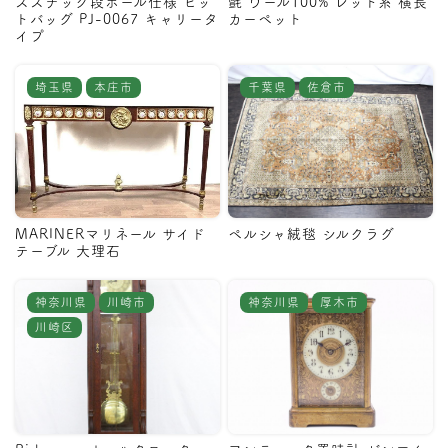
ススチック段ボール仕様 ピッ
氈 ウール100% レッド系 横長
トバッグ PJ-0067 キャリータ
カーペット
イプ
埼玉県
本庄市
千葉県
佐倉市
MARINERマリネール サイド
ペルシャ絨毯 シルクラグ
テーブル 大理石
神奈川県
川崎市
神奈川県
厚木市
川崎区