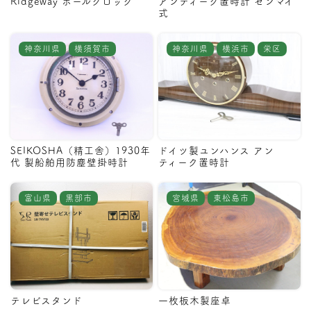
Ridgeway ホールクロック
アンティーク置時計 ゼンマイ
式
神奈川県
横須賀市
神奈川県
横浜市
栄区
SEIKOSHA（精工舎）1930年
ドイツ製ユンハンス アン
代 製船舶用防塵壁掛時計
ティーク置時計
富山県
黒部市
宮城県
東松島市
テレビスタンド
一枚板木製座卓