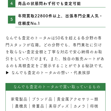
商品の状態問わず何でも査定可能
年間買取22800件以上、出張専門企業人気・
信頼度No.1
なんでも査定のトータルは50名を超える各分野の専
門スタッフが在籍。どの分野でも、専門業社に引け
を取らない
査定
金額と丁寧な対応で安心納得のお取
引をしていただけます。また、独自の販売ルートがあ
るのも高額査定をご提示することができる秘訣です。
▶︎
なんでも査定のトータルの想い・代表挨拶
なんでも査定のトータルで買い取っているもの
家電製品
｜
ブランド品
｜
貴金属アクセサリー類
｜
農機具
｜
骨董品
｜
美容グッズ
｜
カメラ
｜
将棋