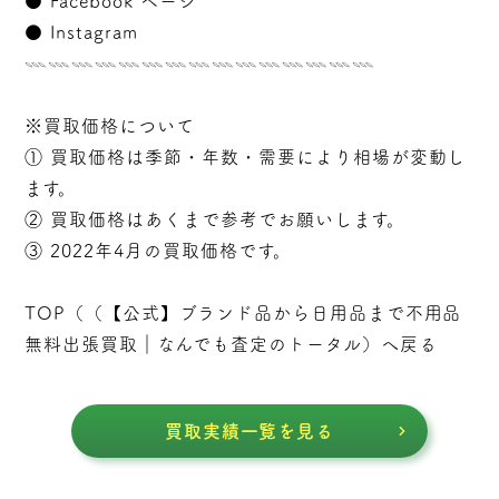
●
Facebook ページ
●
Instagram
𓇠𓇠𓇠𓇠𓇠𓇠𓇠𓇠𓇠𓇠𓇠𓇠𓇠𓇠𓇠
※買取価格について
① 買取価格は季節・年数・需要により相場が変動し
ます。
② 買取価格はあくまで参考でお願いします。
③ 2022年4月の買取価格です。
TOP（（
【公式】ブランド品から日用品まで不用品
無料出張買取｜なんでも査定のトータル
）へ戻る
買取実績一覧を見る