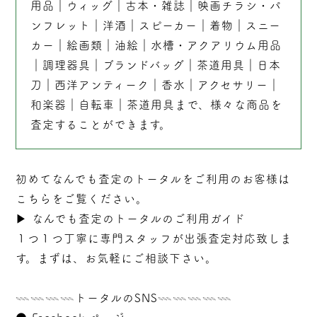
用品
｜
ウィッグ
｜
古本
・
雑誌
｜
映画チラシ・パ
ンフレット
｜
洋酒
｜
スピーカー
｜
着物
｜
スニー
カー
｜
絵画類
｜
油絵
｜
水槽・アクアリウム用品
｜
調理器具
｜
ブランドバッグ
｜茶道用具｜
日本
刀
｜
西洋アンティーク
｜
香水
｜
アクセサリー
｜
和楽器
｜
自転車
｜
茶道用具
まで、様々な商品を
査定することができます。
初めてなんでも査定のトータルをご利用のお客様は
こちらをご覧ください。
▶︎
なんでも査定のトータルのご利用ガイド
１つ１つ丁寧に専門スタッフが
出張
査定対応致しま
す。まずは、お気軽にご相談下さい。
𓇠𓇠𓇠𓇠トータルのSNS𓇠𓇠𓇠𓇠𓇠