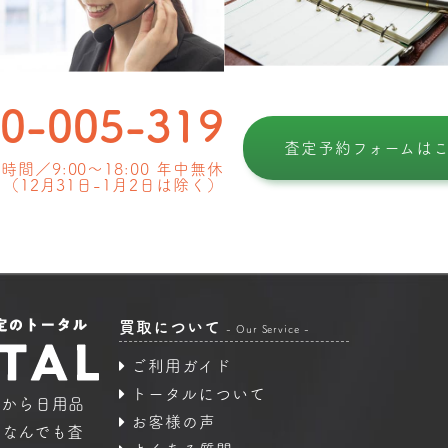
0-005-319
査定予約フォームは
時間／9:00〜18:00 年中無休
（12月31日-1月2日は除く）
買取について
- Our Service -
ご利用ガイド
トータルについて
品から日用品
お客様の声
｜なんでも査