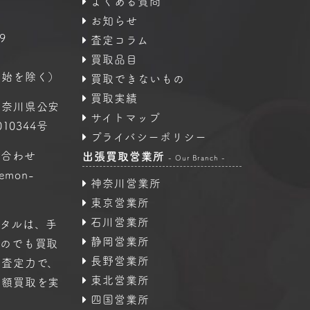
よくある質問
お知らせ
9
査定コラム
買取品目
年始を除く）
買取できないもの
買取実績
神奈川県公安
サイトマップ
10344号
プライバシーポリシー
い合わせ
出張買取営業所
- Our Branch -
oemon-
神奈川営業所
東京営業所
石川営業所
タルは、手
静岡営業所
ものでも買取
長野営業所
の査定力で、
東北営業所
高額買取を実
四国営業所