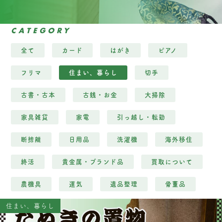
CATEGORY
全て
カード
はがき
ピアノ
フリマ
住まい、暮らし
切手
古書・古本
古銭・お金
大掃除
家具雑貨
家電
引っ越し・転勤
断捨離
日用品
洗濯機
海外移住
終活
貴金属・ブランド品
買取について
農機具
運気
遺品整理
骨董品
住まい、暮らし