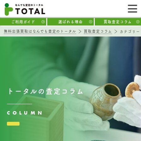
ご利用ガイド
選ばれる理由
買取査定コラム
無料出張買取はなんでも査定のトータル
買取査定コラム
カテゴリー
トータルの査定コラム
COLUMN