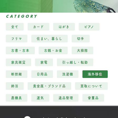
CATEGORY
全て
カード
はがき
ピアノ
フリマ
住まい、暮らし
切手
古書・古本
古銭・お金
大掃除
家具雑貨
家電
引っ越し・転勤
断捨離
日用品
洗濯機
海外移住
終活
貴金属・ブランド品
買取について
農機具
運気
遺品整理
骨董品