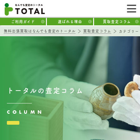
ご利用ガイド
選ばれる理由
買取査定コラム
無料出張買取はなんでも査定のトータル
買取査定コラム
カテゴリー
トータルの査定コラム
COLUMN