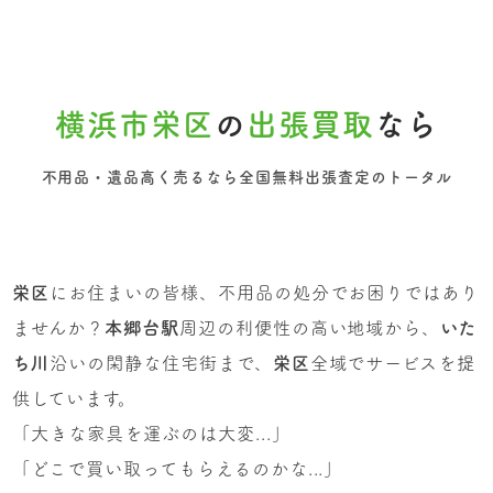
横浜市栄区
の
出張買取
なら
不用品・遺品高く売るなら全国無料出張査定のトータル
栄区
にお住まいの皆様、不用品の処分でお困りではあり
ませんか？
本郷台駅
周辺の利便性の高い地域から、
いた
ち川
沿いの閑静な住宅街まで、
栄区
全域でサービスを提
供しています。
「大きな家具を運ぶのは大変...」
「どこで買い取ってもらえるのかな...」