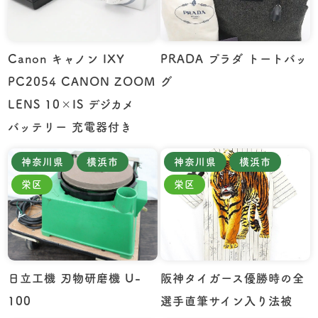
Canon キャノン IXY
PRADA プラダ トートバッ
PC2054 CANON ZOOM
グ
LENS 10×IS デジカメ
バッテリー 充電器付き
神奈川県
横浜市
神奈川県
横浜市
栄区
栄区
日立工機 刃物研磨機 U-
阪神タイガース優勝時の全
100
選手直筆サイン入り法被