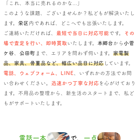
「これ、本当に売れるのかな...」
このような課題、ございませんか？私どもが解決いたし
ます。
栄区
内であれば、どこへでも出張いたします。
ご連絡いただければ、
最短で当日に対応可能
です。
その
場で査定を行い、即時買取
いたします。
本郷台
から
小菅
ケ谷
、
公田町
まで、エリアを問わず伺います。
家電製
品、家具、骨董品など、幅広い品目に対応
しています。
電話、ウェブフォーム、LINE
、いずれかの方法でお問
い合わせください。
迅速かつ丁寧な対応
を心がけており
ます。不用品の整理から、新生活のスタートまで、私ど
もがサポートいたします。
電話一本
で、
一点