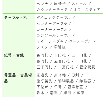
ベンチ
座椅子
スツール
カウンターチェア
オフィスチェア
テーブル・机
ダイニングテーブル
センターデーブル
コーナーテーブル
コンソールデーブル
サイドテーブル
ローテーブル
デスク
学習机
紙幣・古銭
百円札
十円札
五十円札
百円札
五百円札
千円札
五千円札
一万円札
記念硬貨
骨董品・古美術
茶道具
掛け軸
刀剣
品
象牙製品
珊瑚製品
陶磁器
下位が
甲冑
西洋骨董
香木
翡翠
彫刻
勲章