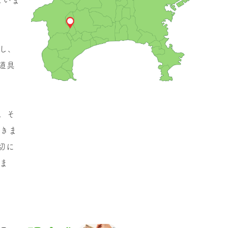
し、
道具
。そ
だきま
切に
ま