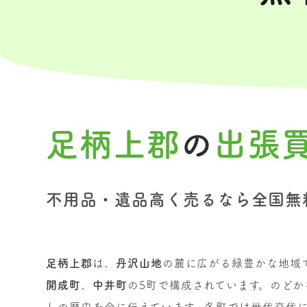
足柄上郡
の
出張
不用品・遺品高く売るなら全国無
足柄上郡
は、
丹沢山地
の麓に広がる緑豊かな地域
開成町
、
中井町
の5町で構成されています。のど
しの歴史を今に伝えています。各町では世代交代