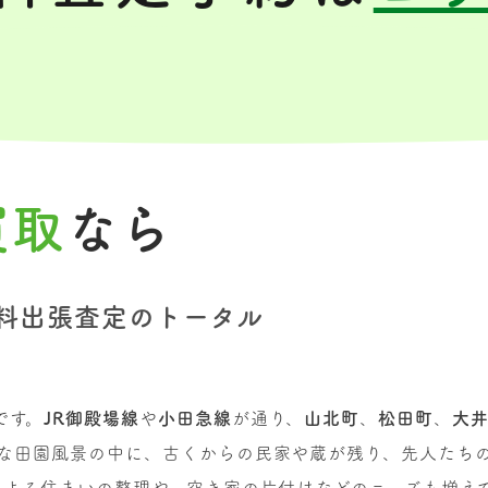
買取
なら
料出張査定のトータル
です。
JR御殿場線
や
小田急線
が通り、
山北町
、
松田町
、
大
かな田園風景の中に、古くからの民家や蔵が残り、先人たち
による住まいの整理や、空き家の片付けなどのニーズも増え