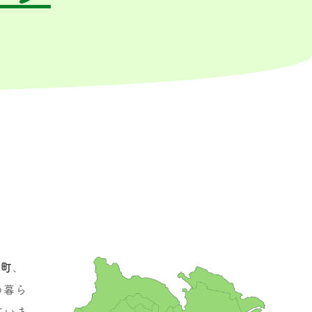
井町
、
の暮ら
ていま