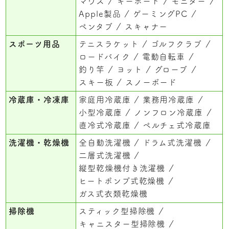
マウス
キーボード
モニター
Apple製品
ゲーミングPC
ペンタブ
スキャナー
スポーツ用品
テニスラケット
ゴルフクラブ
ロードバイク
電動自転車
釣り竿
ヨット
グローブ
スキー板
スノーボード
冷蔵庫・冷凍庫
家庭用冷蔵庫
業務用冷蔵庫
小型冷蔵庫
ノンフロン冷蔵庫
直冷式冷蔵庫
ペルチェ式冷蔵庫
洗濯機・乾燥機
全自動洗濯機
ドラム式洗濯機
二層式洗濯機
縦型乾燥機付き洗濯機
ヒートポンプ式乾燥機
ガス式衣類乾燥機
掃除機
スティック型掃除機
キャニスター型掃除機