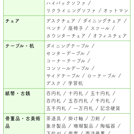
ハイバックソファ
リクライニングソファ
オットマン
チェア
デスクチェア
ダイニングチェア
ベンチ
座椅子
スツール
カウンターチェア
オフィスチェア
テーブル・机
ダイニングテーブル
センターデーブル
コーナーテーブル
コンソールデーブル
サイドテーブル
ローテーブル
デスク
学習机
紙幣・古銭
百円札
十円札
五十円札
百円札
五百円札
千円札
五千円札
一万円札
記念硬貨
骨董品・古美術
茶道具
掛け軸
刀剣
品
象牙製品
珊瑚製品
陶磁器
下位が
甲冑
西洋骨董