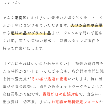
しょうか。
そんな
港南区
にお住まいの皆様の大切な品々を、トータ
ルが丁寧に査定させていただきます。
大型の家具や家電
から
趣味の品やブランド品
まで、ジャンルを問わず幅広
く対応。重たい荷物の搬出も、熟練スタッフが責任を
持って作業いたします。
「どこに売ればいいのかわからない」「複数の買取店を
回る時間がない」といったご不安も、各分野の専門知識
を持つ査定員が
その場で迅速に査定
いたします。特に骨
董品や貴金属類は、独自の販売ネットワークを活かした
高価買取が可能です。
最短即日の出張対応
で、査定料・
出張費は一切不要。まずは
お電話か無料査定フォーム
か