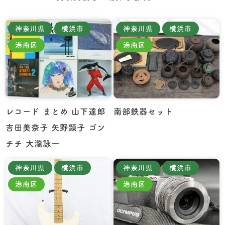
神奈川県
横浜市
神奈川県
横浜市
港南区
港南区
レコード まとめ 山下達郎
南部鉄器セット
吉田美奈子 矢野顕子 ゴン
チチ 大瀧詠一
神奈川県
横浜市
神奈川県
横浜市
港南区
港南区