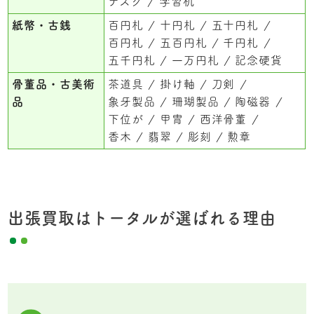
デスク
学習机
紙幣・古銭
百円札
十円札
五十円札
百円札
五百円札
千円札
五千円札
一万円札
記念硬貨
骨董品・古美術
茶道具
掛け軸
刀剣
品
象牙製品
珊瑚製品
陶磁器
下位が
甲冑
西洋骨董
香木
翡翠
彫刻
勲章
出張買取はトータルが選ばれる理由