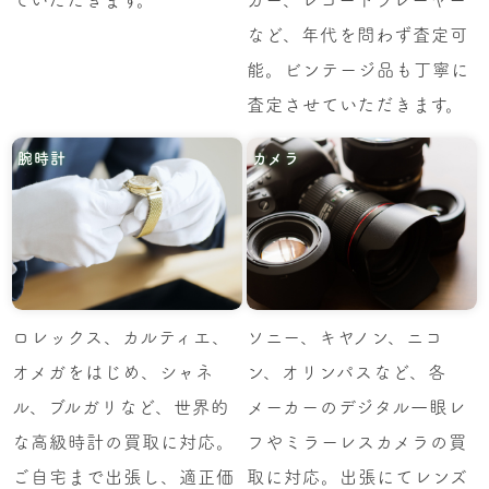
など、年代を問わず査定可
能。ビンテージ品も丁寧に
査定させていただきます。
腕時計
カメラ
ロレックス、カルティエ、
ソニー、キヤノン、ニコ
オメガをはじめ、シャネ
ン、オリンパスなど、各
ル、ブルガリなど、世界的
メーカーのデジタル一眼レ
な高級時計の買取に対応。
フやミラーレスカメラの買
ご自宅まで出張し、適正価
取に対応。出張にてレンズ