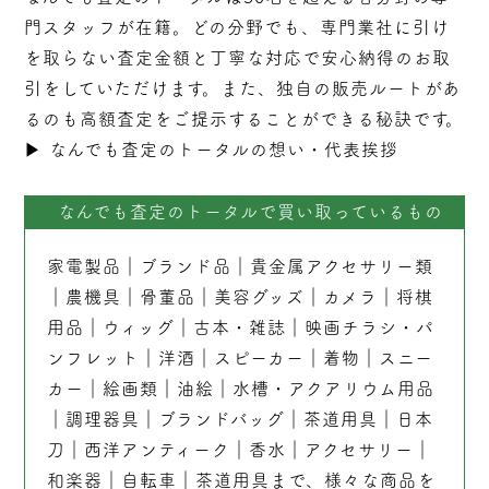
門スタッフが在籍。どの分野でも、専門業社に引け
を取らない
査定
金額と丁寧な対応で安心納得のお取
引をしていただけます。また、独自の販売ルートがあ
るのも高額査定をご提示することができる秘訣です。
▶︎
なんでも査定のトータルの想い・代表挨拶
なんでも査定のトータルで買い取っているもの
家電製品
｜
ブランド品
｜
貴金属アクセサリー類
｜
農機具
｜
骨董品
｜
美容グッズ
｜
カメラ
｜
将棋
用品
｜
ウィッグ
｜
古本
・
雑誌
｜
映画チラシ・パ
ンフレット
｜
洋酒
｜
スピーカー
｜
着物
｜
スニー
カー
｜
絵画類
｜
油絵
｜
水槽・アクアリウム用品
｜
調理器具
｜
ブランドバッグ
｜茶道用具｜
日本
刀
｜
西洋アンティーク
｜
香水
｜
アクセサリー
｜
和楽器
｜
自転車
｜
茶道用具
まで、様々な商品を