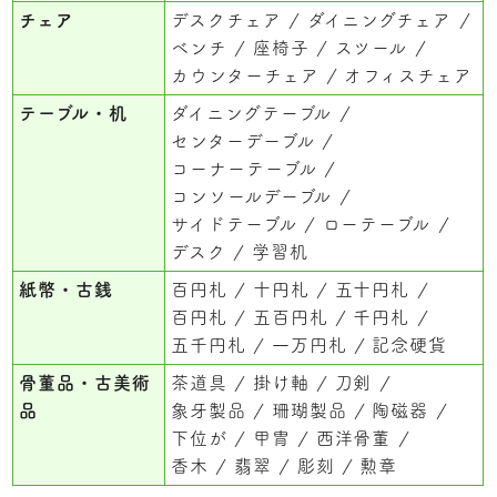
チェア
デスクチェア
ダイニングチェア
ベンチ
座椅子
スツール
カウンターチェア
オフィスチェア
テーブル・机
ダイニングテーブル
センターデーブル
コーナーテーブル
コンソールデーブル
サイドテーブル
ローテーブル
デスク
学習机
紙幣・古銭
百円札
十円札
五十円札
百円札
五百円札
千円札
五千円札
一万円札
記念硬貨
骨董品・古美術
茶道具
掛け軸
刀剣
品
象牙製品
珊瑚製品
陶磁器
下位が
甲冑
西洋骨董
香木
翡翠
彫刻
勲章