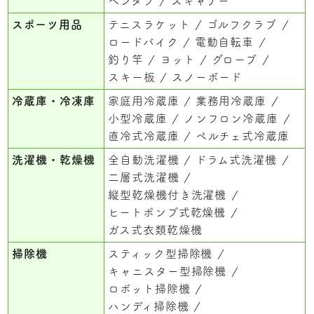
ペンタブ
スキャナー
スポーツ用品
テニスラケット
ゴルフクラブ
ロードバイク
電動自転車
釣り竿
ヨット
グローブ
スキー板
スノーボード
冷蔵庫・冷凍庫
家庭用冷蔵庫
業務用冷蔵庫
小型冷蔵庫
ノンフロン冷蔵庫
直冷式冷蔵庫
ペルチェ式冷蔵庫
洗濯機・乾燥機
全自動洗濯機
ドラム式洗濯機
二層式洗濯機
縦型乾燥機付き洗濯機
ヒートポンプ式乾燥機
ガス式衣類乾燥機
掃除機
スティック型掃除機
キャニスター型掃除機
ロボット掃除機
ハンディ掃除機