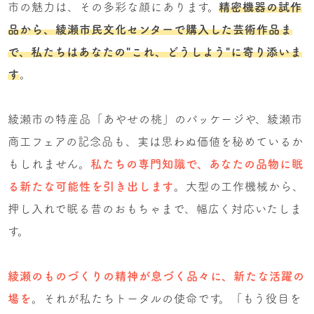
市の魅力は、その多彩な顔にあります。
精密機器の試作
品から、綾瀬市民文化センターで購入した芸術作品ま
で、私たちはあなたの"これ、どうしよう"に寄り添いま
す
。
綾瀬市の特産品「あやせの桃」のパッケージや、綾瀬市
商工フェアの記念品も、実は思わぬ価値を秘めているか
もしれません。
私たちの専門知識で、あなたの品物に眠
る新たな可能性を引き出します
。大型の工作機械から、
押し入れで眠る昔のおもちゃまで、幅広く対応いたしま
す。
綾瀬のものづくりの精神が息づく品々に、新たな活躍の
場を
。それが私たちトータルの使命です。「もう役目を