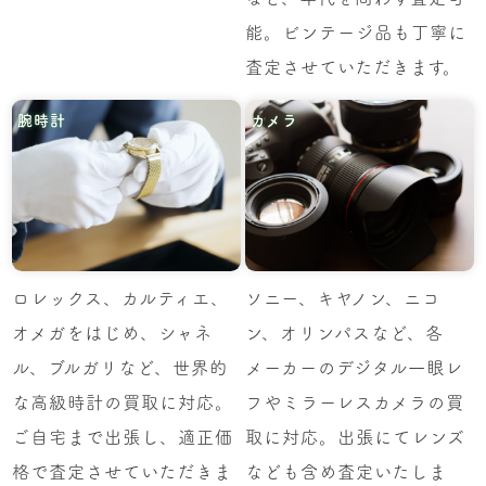
能。ビンテージ品も丁寧に
査定させていただきます。
腕時計
カメラ
ロレックス、カルティエ、
ソニー、キヤノン、ニコ
オメガをはじめ、シャネ
ン、オリンパスなど、各
ル、ブルガリなど、世界的
メーカーのデジタル一眼レ
な高級時計の買取に対応。
フやミラーレスカメラの買
ご自宅まで出張し、適正価
取に対応。出張にてレンズ
格で査定させていただきま
なども含め査定いたしま