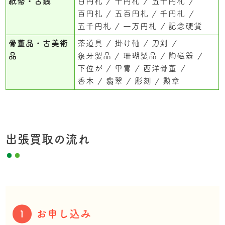
紙幣・古銭
百円札
十円札
五十円札
百円札
五百円札
千円札
五千円札
一万円札
記念硬貨
骨董品・古美術
茶道具
掛け軸
刀剣
品
象牙製品
珊瑚製品
陶磁器
下位が
甲冑
西洋骨董
香木
翡翠
彫刻
勲章
出張買取の流れ
お申し込み
1