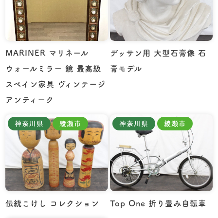
MARINER マリネール
デッサン用 大型石膏像 石
ウォールミラー 鏡 最高級
膏モデル
スペイン家具 ヴィンテージ
アンティーク
神奈川県
綾瀬市
神奈川県
綾瀬市
伝統こけし コレクション
Top One 折り畳み自転車