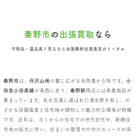
秦野市
の
出張買取
なら
不用品・遺品高く売るなら全国無料出張査定のトータル
秦野市
は、
丹沢山地
の麓に広がる自然豊かな街です。
小
田急小田原線
が東西に走り、
秦野駅
周辺には商業施設が
集まっています。名水百選に選ばれた湧水群を有し、の
どかな田園風景と住宅地が調和した魅力的な環境が特徴
です。近年は、古くからの住宅での世代交代や、新興住
宅地の拡大に伴い、住まいの整理や片付けのニーズが高