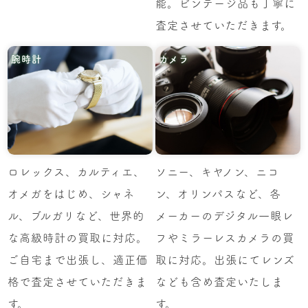
能。ビンテージ品も丁寧に
査定させていただきます。
腕時計
カメラ
ロレックス、カルティエ、
ソニー、キヤノン、ニコ
オメガをはじめ、シャネ
ン、オリンパスなど、各
ル、ブルガリなど、世界的
メーカーのデジタル一眼レ
な高級時計の買取に対応。
フやミラーレスカメラの買
ご自宅まで出張し、適正価
取に対応。出張にてレンズ
格で査定させていただきま
なども含め査定いたしま
す。
す。