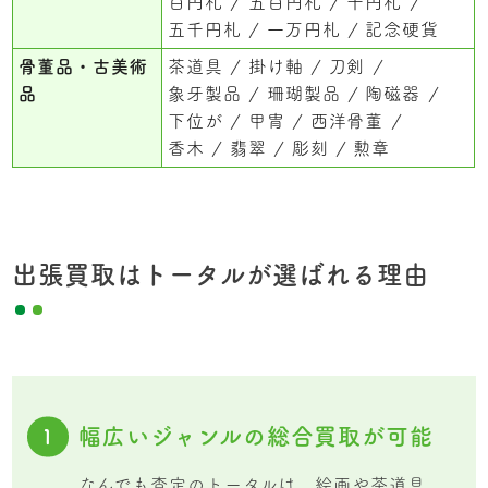
百円札
五百円札
千円札
五千円札
一万円札
記念硬貨
骨董品・古美術
茶道具
掛け軸
刀剣
品
象牙製品
珊瑚製品
陶磁器
下位が
甲冑
西洋骨董
香木
翡翠
彫刻
勲章
出張買取はトータルが選ばれる理由
幅広いジャンルの総合買取が可能
1
なんでも査定のトータルは、絵画や茶道具、