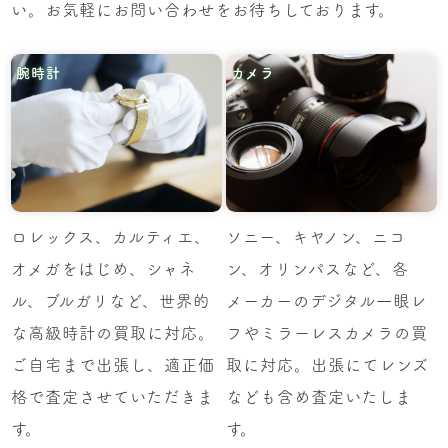
い。お気軽にお問い合わせをお待ちしております。
腕時計
カメラ
ロレックス、カルティエ、
ソニー、キヤノン、ニコ
オメガをはじめ、シャネ
ン、オリンパスなど、各
ル、ブルガリなど、世界的
メーカーのデジタル一眼レ
な高級時計の買取に対応。
フやミラーレスカメラの買
ご自宅まで出張し、適正価
取に対応。出張にてレンズ
格で査定させていただきま
なども含め査定いたしま
す。
す。