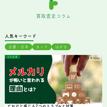
買取査定コラム
人気キーワード
古書・古本
カード
はがき
注目記事
メルカリが怖いと言われる理由とは?初心者がやめ
ておけと感じる7つのトラブルと対策