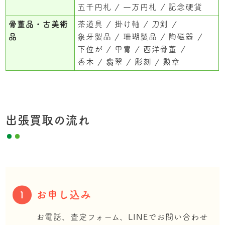
五千円札
一万円札
記念硬貨
骨董品・古美術
茶道具
掛け軸
刀剣
品
象牙製品
珊瑚製品
陶磁器
下位が
甲冑
西洋骨董
香木
翡翠
彫刻
勲章
出張買取の流れ
お申し込み
1
お電話、査定フォーム、LINEでお問い合わせ