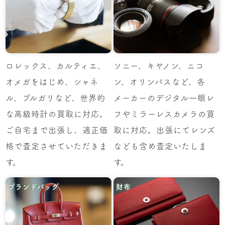
ロレックス、カルティエ、
ソニー、キヤノン、ニコ
オメガをはじめ、シャネ
ン、オリンパスなど、各
ル、ブルガリなど、世界的
メーカーのデジタル一眼レ
な高級時計の買取に対応。
フやミラーレスカメラの買
ご自宅まで出張し、適正価
取に対応。出張にてレンズ
格で査定させていただきま
なども含め査定いたしま
す。
す。
ブランドバッグ
財布