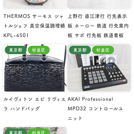
THERMOS サーモス シャ
上野行 直江津行 行先表示
トルシェフ 真空保温調理鍋
板 ホーロー 鉄道 行先案内
KPL-4501
板 サボ 行先板 鉄道看板
東京都
杉並区
東京都
杉並区
ルイヴィトン エピ リヴィエ
AKAI Professional
ラ ハンドバッグ
MPD32 コントロールユ
ニット
東京都
杉並区