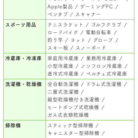
Apple製品
ゲーミングPC
ペンタブ
スキャナー
スポーツ用品
テニスラケット
ゴルフクラブ
ロードバイク
電動自転車
釣り竿
ヨット
グローブ
スキー板
スノーボード
冷蔵庫・冷凍庫
家庭用冷蔵庫
業務用冷蔵庫
小型冷蔵庫
ノンフロン冷蔵庫
直冷式冷蔵庫
ペルチェ式冷蔵庫
洗濯機・乾燥機
全自動洗濯機
ドラム式洗濯機
二層式洗濯機
縦型乾燥機付き洗濯機
ヒートポンプ式乾燥機
ガス式衣類乾燥機
掃除機
スティック型掃除機
キャニスター型掃除機