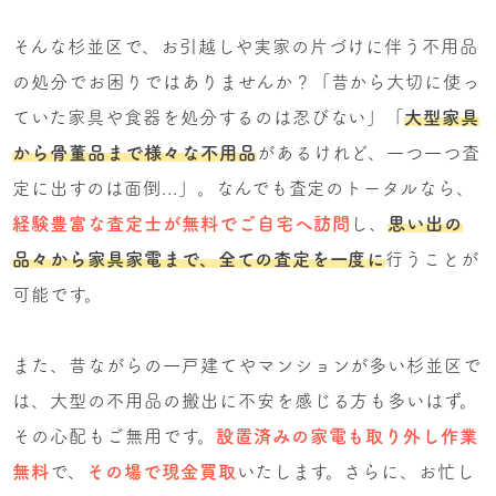
そんな杉並区で、お引越しや実家の片づけに伴う不用品
の処分でお困りではありませんか？「昔から大切に使っ
ていた家具や食器を処分するのは忍びない」「
大型家具
から骨董品まで様々な不用品
があるけれど、一つ一つ査
定に出すのは面倒...」。なんでも査定のトータルなら、
経験豊富な査定士が無料でご自宅へ訪問
し、
思い出の
品々から家具家電まで、全ての査定を一度に
行うことが
可能です。
また、昔ながらの一戸建てやマンションが多い杉並区で
は、大型の不用品の搬出に不安を感じる方も多いはず。
その心配もご無用です。
設置済みの家電も取り外し作業
無料
で、
その場で現金買取
いたします。さらに、お忙し