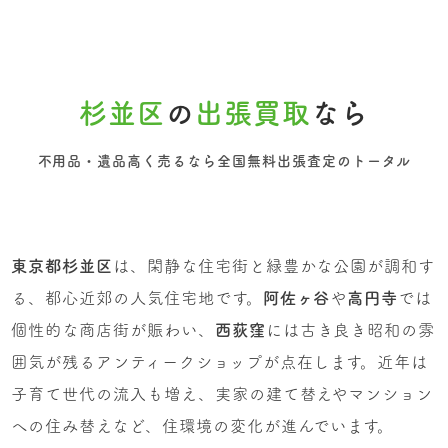
杉並区
の
出張買取
なら
不用品・遺品高く売るなら全国無料出張査定のトータル
東京都杉並区
は、閑静な住宅街と緑豊かな公園が調和す
る、都心近郊の人気住宅地です。
阿佐ヶ谷
や
高円寺
では
個性的な商店街が賑わい、
西荻窪
には古き良き昭和の雰
囲気が残るアンティークショップが点在します。近年は
子育て世代の流入も増え、実家の建て替えやマンション
への住み替えなど、住環境の変化が進んでいます。