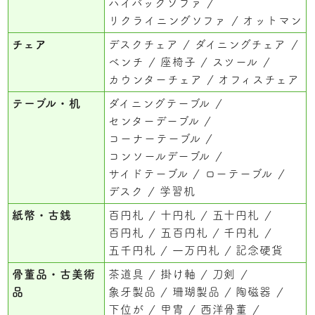
ハイバックソファ
リクライニングソファ
オットマン
チェア
デスクチェア
ダイニングチェア
ベンチ
座椅子
スツール
カウンターチェア
オフィスチェア
テーブル・机
ダイニングテーブル
センターデーブル
コーナーテーブル
コンソールデーブル
サイドテーブル
ローテーブル
デスク
学習机
紙幣・古銭
百円札
十円札
五十円札
百円札
五百円札
千円札
五千円札
一万円札
記念硬貨
骨董品・古美術
茶道具
掛け軸
刀剣
品
象牙製品
珊瑚製品
陶磁器
下位が
甲冑
西洋骨董