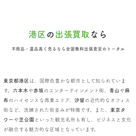
港区
の
出張買取
なら
不用品・遺品高く売るなら全国無料出張査定のトータル
東京都港区
は、国際色豊かな都市として知られていま
す。
六本木
や
赤坂
のエンターテインメント街、
青山
や
麻
布
のハイセンスな商業エリア、
汐留
の近代的なオフィス
街など、洗練された街並みが特徴です。また、
東京タ
ワー
や
芝公園
といった観光名所も有し、ビジネスと文化
が融合する魅力的な区域となっています。