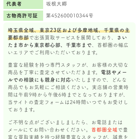
代表者
坂根大郷
古物商許可証
第452600010344号
埼玉県全域、東京23区および多摩地域、千葉県の主
要都市部
で出張買取サービスを展開しており、
さい
たま市から東京都心部、千葉市まで
、首都圏の幅広
いエリアでご利用いただいております。
豊富な経験を持つ専門スタッフが、お客様の大切な
商品を丁寧に査定させていただきます。
電話やメー
ルでの相談にも親身に対応
いたしますので、どんな
商品でもお気軽にご相談ください。実店舗の営業時
間は午前9時から午後6時までとなっておりますが、
当サイトの査定フォームは24時間いつでもお受けし
ております。
ご不明な点がございましましたら、お電話または
メールにてお問い合わせください。
首都圏全域
で豊
富な買取実績を持つ経験豊富なスタッフが、誠意を