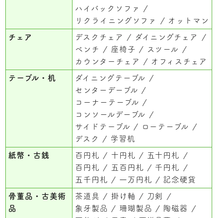
ハイバックソファ
リクライニングソファ
オットマン
チェア
デスクチェア
ダイニングチェア
ベンチ
座椅子
スツール
カウンターチェア
オフィスチェア
テーブル・机
ダイニングテーブル
センターデーブル
コーナーテーブル
コンソールデーブル
サイドテーブル
ローテーブル
デスク
学習机
紙幣・古銭
百円札
十円札
五十円札
百円札
五百円札
千円札
五千円札
一万円札
記念硬貨
骨董品・古美術
茶道具
掛け軸
刀剣
品
象牙製品
珊瑚製品
陶磁器