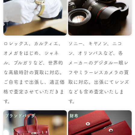
ロレックス、カルティエ、
ソニー、キヤノン、ニコ
オメガをはじめ、シャネ
ン、オリンパスなど、各
ル、ブルガリなど、世界的
メーカーのデジタル一眼レ
な高級時計の買取に対応。
フやミラーレスカメラの買
ご自宅まで出張し、適正価
取に対応。出張にてレンズ
格で査定させていただきま
なども含め査定いたしま
す。
す。
ブランドバッグ
財布