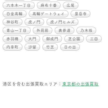
六本木一丁目
麻布十番
広尾
白金高輪
高輪ゲートウェイ
泉岳寺
神谷町
虎ノ門
虎ノ門ヒルズ
青山一丁目
外苑前
表参道
乃木坂
赤羽橋
大門
御成門
芝公園
三田
内幸町
汐留
竹芝
日の出
港区を含む出張買取エリア：
東京都の出張買取