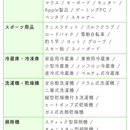
マウス
キーボード
モニター
Apple製品
ゲーミングPC
ペンタブ
スキャナー
スポーツ用品
テニスラケット
ゴルフクラブ
ロードバイク
電動自転車
釣り竿
ヨット
グローブ
スキー板
スノーボード
冷蔵庫・冷凍庫
家庭用冷蔵庫
業務用冷蔵庫
小型冷蔵庫
ノンフロン冷蔵庫
直冷式冷蔵庫
ペルチェ式冷蔵庫
洗濯機・乾燥機
全自動洗濯機
ドラム式洗濯機
二層式洗濯機
縦型乾燥機付き洗濯機
ヒートポンプ式乾燥機
ガス式衣類乾燥機
掃除機
スティック型掃除機
キャニスター型掃除機