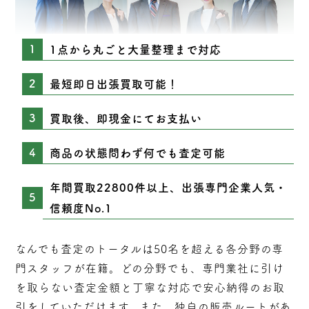
1点から丸ごと大量整理まで対応
最短即日出張買取可能！
買取後、即現金にてお支払い
商品の状態問わず何でも査定可能
年間買取22800件以上、出張専門企業人気・
信頼度No.1
なんでも査定のトータルは50名を超える各分野の専
門スタッフが在籍。どの分野でも、専門業社に引け
を取らない
査定
金額と丁寧な対応で安心納得のお取
引をしていただけます。また、独自の販売ルートがあ