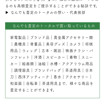
るのも高額査定をご提示することができる秘訣です。
▶︎
なんでも査定のトータルの想い・代表挨拶
なんでも査定のトータルで買い取っているもの
家電製品
｜
ブランド品
｜
貴金属アクセサリー類
｜
農機具
｜
骨董品
｜
美容グッズ
｜
カメラ
｜
将棋
用品
｜
ウィッグ
｜
古本
・
雑誌
｜
映画チラシ・パ
ンフレット
｜
洋酒
｜
スピーカー
｜
着物
｜
スニー
カー
｜
絵画類
｜
油絵
｜
水槽・アクアリウム用品
｜
調理器具
｜
ブランドバッグ
｜茶道用具｜
日本
刀
｜
西洋アンティーク
｜
香水
｜
アクセサリー
｜
和楽器
｜
自転車
｜
茶道用具
まで、様々な商品を
査定することができます。