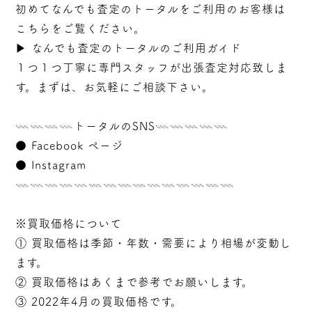
初めてなんでも査定のトータルをご利用のお客様は
こちらをご覧ください。
▶︎
なんでも査定のトータルのご利用ガイド
１つ１つ丁寧に専門スタッフが
出張
査定対応致しま
す。まずは、お気軽にご相談下さい。
𓇠𓇠𓇠𓇠トータルのSNS𓇠𓇠𓇠𓇠𓇠
●
Facebook ページ
●
Instagram
𓇠𓇠𓇠𓇠𓇠𓇠𓇠𓇠𓇠𓇠𓇠𓇠𓇠𓇠𓇠
※買取価格について
① 買取価格は季節・年数・需要により相場が変動し
ます。
② 買取価格はあくまで参考でお願いします。
③ 2022年4月の買取価格です。