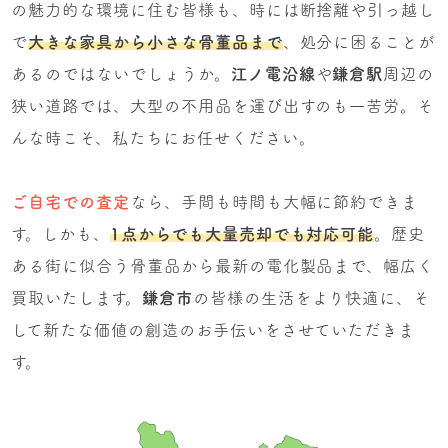
の魅力的な環境に住む皆様も、時には断捨離や引っ越し
で
大きな家具から小さな骨董品まで
、処分に困ることが
あるのではないでしょうか。
江ノ電沿線
や
鎌倉駅
周辺の
狭い道路では、大型の不用品を運び出すのも一苦労。そ
んな時こそ、私たちにお任せください。
ご自宅での査定
なら、手間も時間も大幅に節約できま
す。しかも、
1点からでも大量売却でも対応可能
。歴史
ある街に似合う骨董品から最新の電化製品まで、幅広く
買取いたします。
鎌倉市
の皆様の生活をより快適に、そ
して新たな価値の創造のお手伝いをさせていただきま
す。