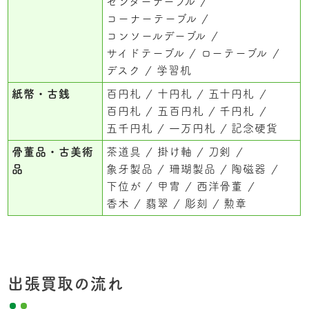
センターデーブル
コーナーテーブル
コンソールデーブル
サイドテーブル
ローテーブル
デスク
学習机
紙幣・古銭
百円札
十円札
五十円札
百円札
五百円札
千円札
五千円札
一万円札
記念硬貨
骨董品・古美術
茶道具
掛け軸
刀剣
品
象牙製品
珊瑚製品
陶磁器
下位が
甲冑
西洋骨董
香木
翡翠
彫刻
勲章
出張買取の流れ