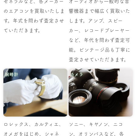
ゼネラルなど、各メーカー
オーディオから一般的な音
のエアコンを買取いたしま
響機器まで幅広く買取いた
す。年式を問わず査定させ
します。アンプ、スピー
ていただきます。
カー、レコードプレーヤー
など、年代を問わず査定可
能。ビンテージ品も丁寧に
査定させていただきます。
腕時計
カメラ
ロレックス、カルティエ、
ソニー、キヤノン、ニコ
オメガをはじめ、シャネ
ン、オリンパスなど、各