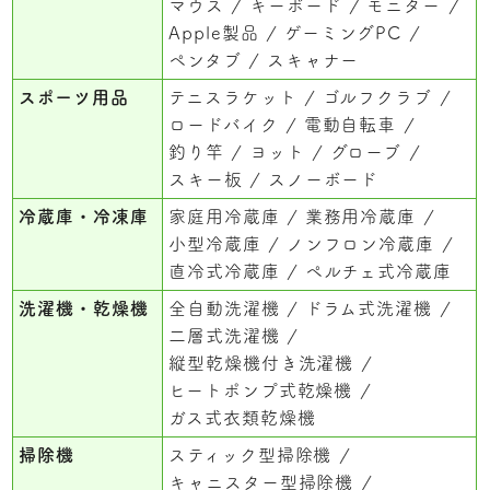
マウス
キーボード
モニター
Apple製品
ゲーミングPC
ペンタブ
スキャナー
スポーツ用品
テニスラケット
ゴルフクラブ
ロードバイク
電動自転車
釣り竿
ヨット
グローブ
スキー板
スノーボード
冷蔵庫・冷凍庫
家庭用冷蔵庫
業務用冷蔵庫
小型冷蔵庫
ノンフロン冷蔵庫
直冷式冷蔵庫
ペルチェ式冷蔵庫
洗濯機・乾燥機
全自動洗濯機
ドラム式洗濯機
二層式洗濯機
縦型乾燥機付き洗濯機
ヒートポンプ式乾燥機
ガス式衣類乾燥機
掃除機
スティック型掃除機
キャニスター型掃除機