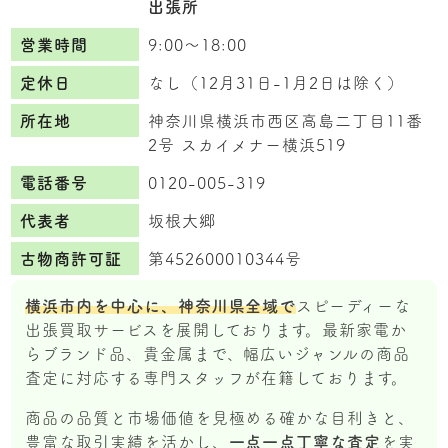
出張所
営業時間
9:00〜18:00
定休日
なし（12月31日-1月2日は除く）
所在地
神奈川県横浜市西区高島二丁目11番
2号 スカイメナー横浜519
電話番号
0120-005-319
代表者
坂根大郷
古物商許可証
第452600010344号
横浜市内を中心に、神奈川県全域で
スピーディーな
出張買取サービスを展開しております。最新家電か
らブランド品、貴金属まで、幅広いジャンルの商品
査定に対応する専門スタッフが在籍しております。
商品の品質と市場価値を見極める確かな目利きと、
豊富な取引実績を活かし、
一点一点丁寧な査定
を実