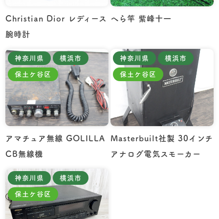
Christian Dior レディース
へら竿 紫峰十一
腕時計
神奈川県
横浜市
神奈川県
横浜市
保土ケ谷区
保土ケ谷区
アマチュア無線 GOLILLA
Masterbuilt社製 30インチ
CB無線機
アナログ電気スモーカー
神奈川県
横浜市
保土ケ谷区