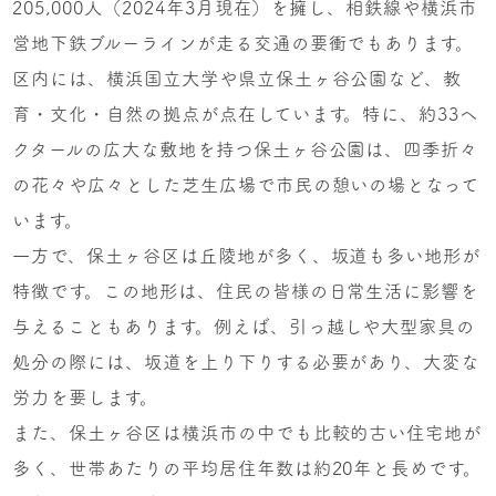
205,000人（2024年3月現在）を擁し、相鉄線や横浜市
営地下鉄ブルーラインが走る交通の要衝でもあります。
区内には、横浜国立大学や県立保土ヶ谷公園など、教
育・文化・自然の拠点が点在しています。特に、約33ヘ
クタールの広大な敷地を持つ保土ヶ谷公園は、四季折々
の花々や広々とした芝生広場で市民の憩いの場となって
います。
一方で、保土ヶ谷区は丘陵地が多く、坂道も多い地形が
特徴です。この地形は、住民の皆様の日常生活に影響を
与えることもあります。例えば、引っ越しや大型家具の
処分の際には、坂道を上り下りする必要があり、大変な
労力を要します。
また、保土ヶ谷区は横浜市の中でも比較的古い住宅地が
多く、世帯あたりの平均居住年数は約20年と長めです。