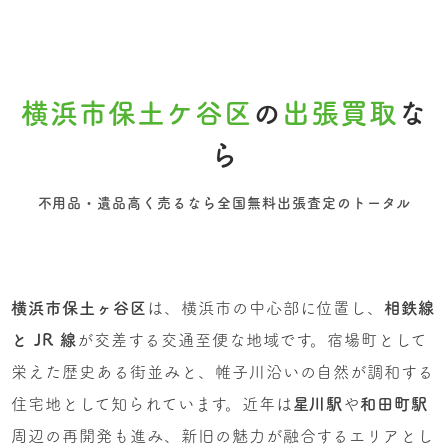
横浜市保土ケ谷区
の
出張買取
な
ら
不用品・遺品高く売るなら全国無料出張査定のトータル
横浜市保土ヶ谷区
は、横浜市の中心部に位置し、
相鉄線
と JR 線
が交差する交通至便な地域です。宿場町として
栄えた歴史ある街並みと、帷子川沿いの自然が調和する
住宅地として知られています。近年は
星川駅
や
和田町駅
周辺の再開発も進み、新旧の魅力が融合するエリアとし