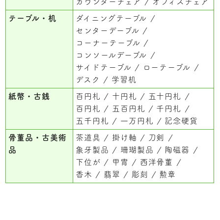
カウンターチェア
オフィスチェア
テーブル・机
ダイニングテーブル
センターデーブル
コーナーテーブル
コンソールデーブル
サイドテーブル
ローテーブル
デスク
学習机
紙幣・古銭
百円札
十円札
五十円札
百円札
五百円札
千円札
五千円札
一万円札
記念硬貨
骨董品・古美術
茶道具
掛け軸
刀剣
品
象牙製品
珊瑚製品
陶磁器
下位が
甲冑
西洋骨董
香木
翡翠
彫刻
勲章