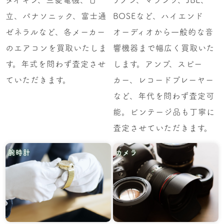
立、パナソニック、富士通
BOSEなど、ハイエンド
ゼネラルなど、各メーカー
オーディオから一般的な音
のエアコンを買取いたしま
響機器まで幅広く買取いた
す。年式を問わず査定させ
します。アンプ、スピー
ていただきます。
カー、レコードプレーヤー
など、年代を問わず査定可
能。ビンテージ品も丁寧に
査定させていただきます。
腕時計
カメラ