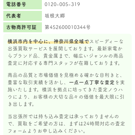
電話番号
0120-005-319
代表者
坂根大郷
古物商許可証
第452600010344号
横浜市内を中心に、神奈川県全域で
スピーディーな
出張買取サービスを展開しております。最新家電か
らブランド品、貴金属まで、幅広いジャンルの商品
査定に対応する専門スタッフが在籍しております。
商品の品質と市場価値を見極める確かな目利きと、
豊富な取引実績を活かし、
一点一点丁寧な査定
を実
施いたします。横浜を拠点に培ってきた査定ノウハ
ウにより、お客様の大切な品々の価値を最大限に引
き出します。
当出張所では持ち込み査定は承っておりませんの
で、買取をご希望の方は、まずは24時間対応の査定
フォームよりお申し込みください。