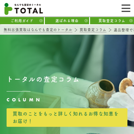
ご利用ガイド
選ばれる理由
買取査定コラム
無料出張買取はなんでも査定のトータル
買取査定コラム
遺品整理で
トータルの査定コラム
COLUMN
買取のことをもっと詳しく知れるお得な知恵を
お届け！