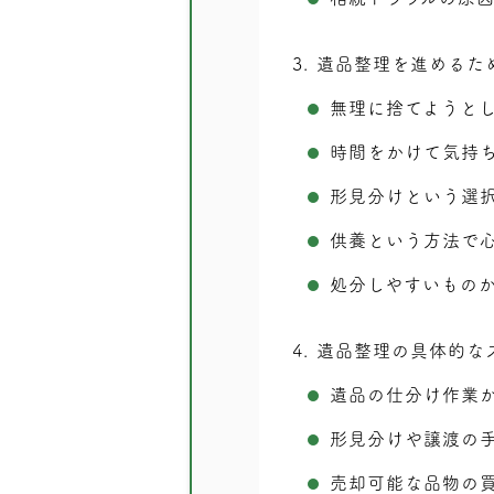
3
遺品整理を進めるた
無理に捨てようと
時間をかけて気持
形見分けという選
供養という方法で
処分しやすいもの
4
遺品整理の具体的な
遺品の仕分け作業
形見分けや譲渡の
売却可能な品物の