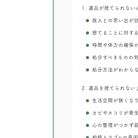
1
遺品が捨てられない
故人との思い出が
捨てることに対す
時間や体力の確保
処分すべきものの
処分方法がわから
2
遺品を捨てられない
生活空間が狭くな
カビやホコリが発
心の整理がつかず
相続トラブルの原