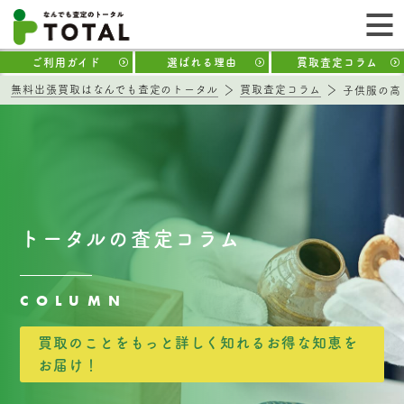
ご利用ガイド
選ばれる理由
買取査定コラム
無料出張買取はなんでも査定のトータル
買取査定コラム
子供服の高
トータルの査定コラム
COLUMN
買取のことをもっと詳しく知れるお得な知恵を
お届け！