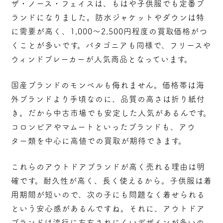
ザ・ノース・フェイスは、もはや子供服でも定番ブ
ランドになりました。防水ジャケットやダウンは特
に需要が高く、
1,000～2,500円程度の買取価格
がつ
くことが多いです。パタゴニアも同様で、フリースや
ウィンドブレーカーが人気商品となっています。
国産ブランドのモンベルも侮れません。価格帯は海
外ブランドより手頃なのに、品質の高さは折り紙付
き。だから中古市場でも安定した人気があるんです。
コロンビアやマムートといったブランドも、アウ
ター類を中心に高値での買取が期待できます。
これらのアウトドアブランドが高く売れる理由は明
確です。
耐久性が高く、長く使える
から。子供服は着
用期間が短いので、次の子にも問題なく着せられる
という安心感があるんですね。それに、アウトドア
ブランドは流行に左右されにくいデザインが多いの