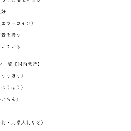
良好
（エラーコイン）
背景を持つ
付いている
ン一覧【国内発行】
うつうほう）
いつうほう）
かいちん）
小判・元禄大判など）