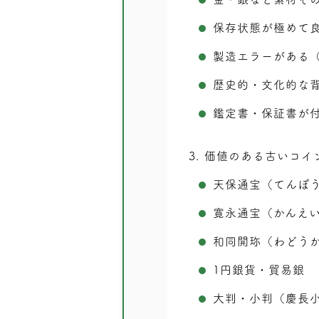
保存状態が極めて
製造エラーがある
歴史的・文化的な
鑑定書・保証書が
3
価値のある古いコイ
天保通宝（てんぽ
寛永通宝（かんえ
和同開珎（わどう
1円銀貨・貿易銀
大判・小判（慶長