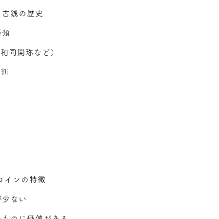
と古銭の歴史
種類
・和同開珎など）
小判
コインの特徴
が少ない
のものに価値がある