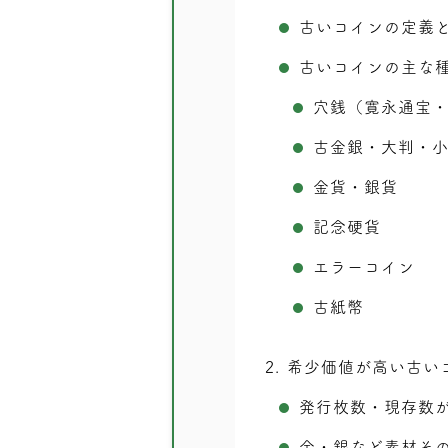
古いコインの定義
古いコインの主な
穴銭（寛永通宝
古金銀・大判・
金貨・銀貨
記念硬貨
エラーコイン
古紙幣
2
希少価値が高い古い
発行枚数・現存数
金・銀など素材そ