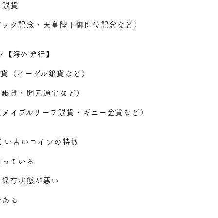
・銀貨
ピック記念・天皇陛下御即位記念など）
ン【海外発行】
金貨（イーグル銀貨など）
ダ銀貨・開元通宝など）
（メイプルリーフ銀貨・ギニー金貨など）
くい古いコインの特徴
回っている
く保存状態が悪い
である