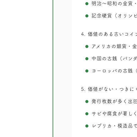
明治〜昭和の金貨
記念硬貨（オリン
4
価値のある古いコイ
アメリカの銀貨・
中国の古銭（パン
ヨーロッパの古銭
5
価値がない・つきに
発行枚数が多く出
サビや腐食が著し
レプリカ・模造品