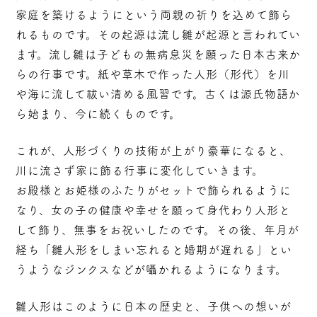
家庭を築けるようにという両親の祈りを込めて飾ら
れるものです。その起源は流し雛が起源と言われてい
ます。流し雛は子どもの無病息災を願った日本古来か
らの行事です。紙や草木で作った人形（形代）を川
や海に流して祓い清める風習です。古くは源氏物語か
ら始まり、今に続くものです。
これが、人形づくりの技術が上がり豪華になると、
川に流さず家に飾る行事に変化していきます。
お殿様とお姫様のふたりがセットで飾られるように
なり、女の子の健康や幸せを願って身代わり人形と
して飾り、無事をお祝いしたのです。その後、年月が
経ち「雛人形をしまい忘れると婚期が遅れる」とい
うようなジンクスなどが囁かれるようになります。
雛人形はこのように日本の歴史と、子供への想いが