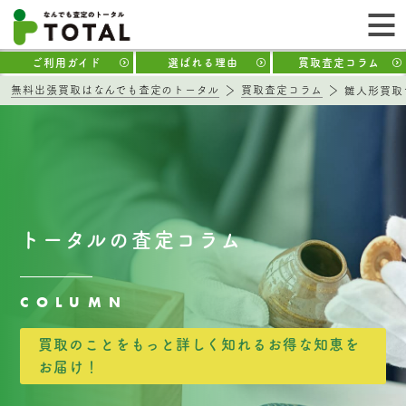
ご利用ガイド
選ばれる理由
買取査定コラム
無料出張買取はなんでも査定のトータル
買取査定コラム
雛人形買取
トータルの査定コラム
COLUMN
買取のことをもっと詳しく知れるお得な知恵を
お届け！