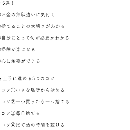
ト5選！
①お金の無駄遣いに気付く
②捨てることの大切さがわかる
③自分にとって何が必要かわかる
④掃除が楽になる
⑤心に余裕ができる
を上手に進める5つのコツ
るコツ①小さな場所から始める
るコツ②一つ買ったら一つ捨てる
るコツ③毎日捨てる
るコツ④捨て活の時間を設ける