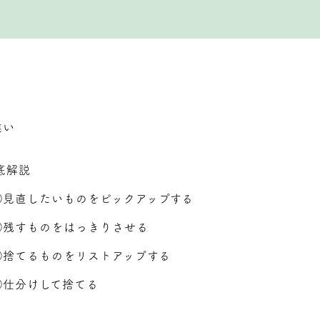
違い
底解説
①見直したいものをピックアップする
②残すものをはっきりさせる
③捨てるものをリストアップする
④仕分けして捨てる