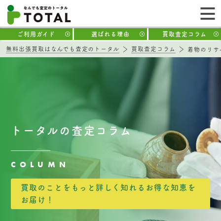
ご利用ガイド
選ばれる理由
買取査定コラム
無料出張買取はなんでも査定のトータル
買取査定コラム
着物のリサ
トータルの査定コラム
COLUMN
買取のことをもっと詳しく知れるお得な知恵を
お届け！