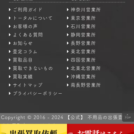
ご利用ガイド
神奈川営業所
トータルについて
東京営業所
お客様の声
石川営業所
よくある質問
静岡営業所
お知らせ
長野営業所
査定コラム
東北営業所
買取品目
四国営業所
買取できないもの
北東北営業所
買取実績
沖縄営業所
サイトマップ
南長野営業所
プライバシーポリシー
<
Copyright © 2016 - 2024 【公式】 不用品の出張査定・
TOP
高価買取｜なんでも査定のトータル All Rights Reserved.