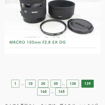
SIGMA 高性能大口径中望遠マクロレンズ
MACRO 105mm F2.8 EX DG
1
10
20
30
138
139
...
...
140
145
...