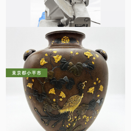
業務用 ハムスライサー
東京都小平市
時代物 金銀象嵌 鳳凰図 花鳥紋 銅花器