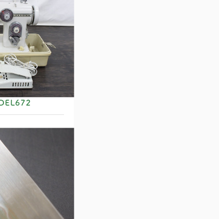
EL672