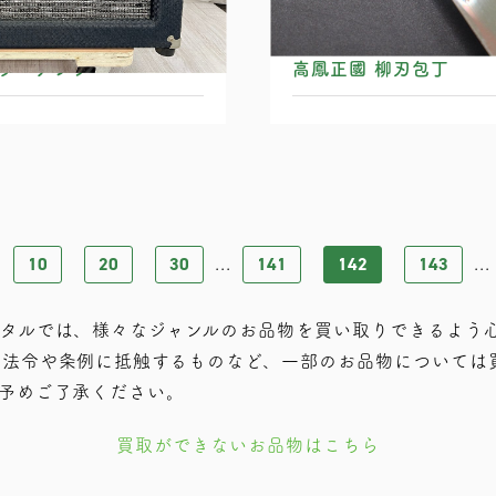
ギターアンプ
高鳳正國 柳刃包丁
10
20
30
141
142
143
.
...
...
タルでは、様々なジャンルのお品物を買い取りできるよう
の法令や条例に抵触するものなど、⼀部のお品物については
予めご了承ください。
買取ができないお品物はこちら