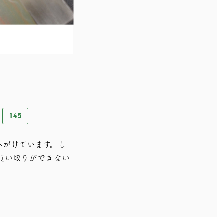
145
⼼がけています。し
買い取りができない