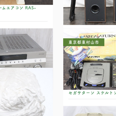
ムエアコン RAS-
SONY SS-F6000 
カー
東京都東村山市
300ES AVアンプ
セガサターン スケルト