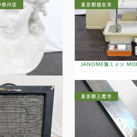
神奈川区
東京都福生市
石膏像 石膏モデル
JANOME製ミシン MOD
東京都三鷹市