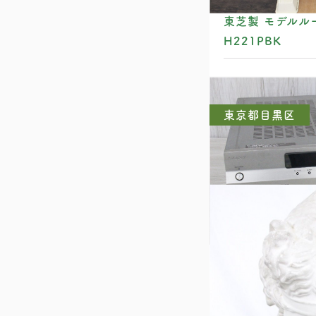
東芝製 モデルルー
H221PBK
東京都目黒区
SONY TA-DA5