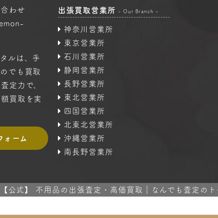
い合わせ
出張買取営業所
- Our Branch -
oemon-
神奈川営業所
東京営業所
石川営業所
タルは、手
静岡営業所
ものでも買取
長野営業所
の査定力で、
東北営業所
高額買取を実
四国営業所
北東北営業所
フォーム
沖縄営業所
南長野営業所
 2024 【公式】 不用品の出張査定・高価買取｜なんでも査定のトータル A