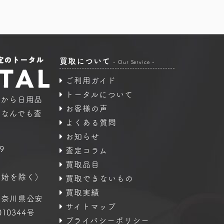
買取について
- Our Service -
ご利用ガイド
トータルについて
品から日用品
お客様の声
｜なんでも査
よくある質問
お知らせ
9
査定コラム
買取品目
年始を除く）
買取できないもの
買取実績
神奈川県公安
サイトマップ
10344号
プライバシーポリシー