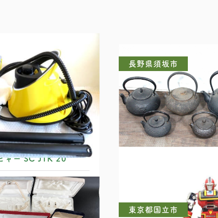
長野県須坂市
ャー SC JTK 20
南部鉄器
東京都国立市