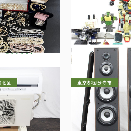
リーコレクション
当時物 超合金等 おも
港北区
東京都国分寺市