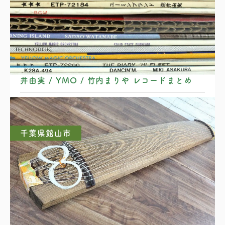
矢野顕子 / EPO / スクェア / 中原めいこ / 荒
井由実 / YMO / 竹内まりや レコードまとめ
千葉県館山市