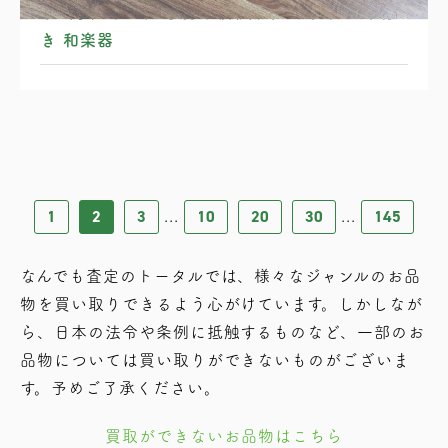
琴（箏）十三絃 子持ち綾杉彫り くり甲 油単付
き 和楽器
1
2
3
10
20
30
145
...
...
なんでも査定のトータルでは、様々なジャンルのお品
物を買い取りできるよう⼼がけています。しかしなが
ら、⽇本の法令や条例に抵触するものなど、⼀部のお
品物については買い取りができないものがございま
す。予めご了承ください。
買取ができないお品物はこちら