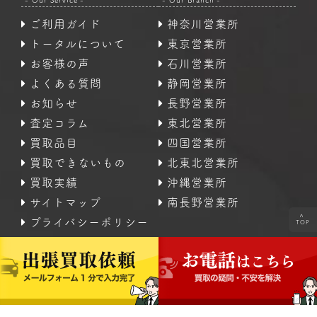
- Our Service -
- Our Branch -
ご利用ガイド
神奈川営業所
トータルについて
東京営業所
お客様の声
石川営業所
よくある質問
静岡営業所
お知らせ
長野営業所
査定コラム
東北営業所
買取品目
四国営業所
買取できないもの
北東北営業所
買取実績
沖縄営業所
サイトマップ
南長野営業所
<
プライバシーポリシー
TOP
Copyright © 2016 - 2024 【公式】 不用品の出張査定・
高価買取｜なんでも査定のトータル All Rights Reserved.