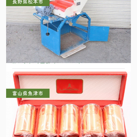
長野県松本市
カンリウ 砕土機（ RC100A）
富山県魚津市