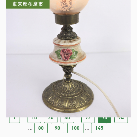
東京都多摩市
西洋アンティーク品
1
10
20
30
72
73
74
...
...
80
90
100
145
...
...