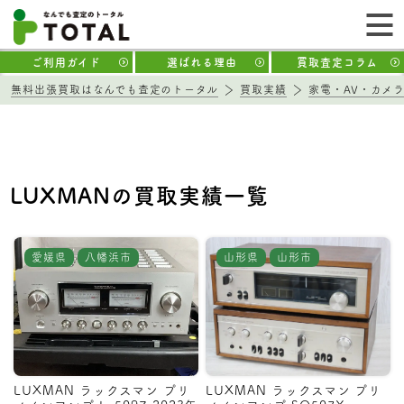
ご利用ガイド
選ばれる理由
買取査定コラム
無料出張買取はなんでも査定のトータル
買取実績
家電・AV・カメ
LUXMANの買取実績一覧
愛媛県
八幡浜市
山形県
山形市
LUXMAN ラックスマン プリ
LUXMAN ラックスマン プリ