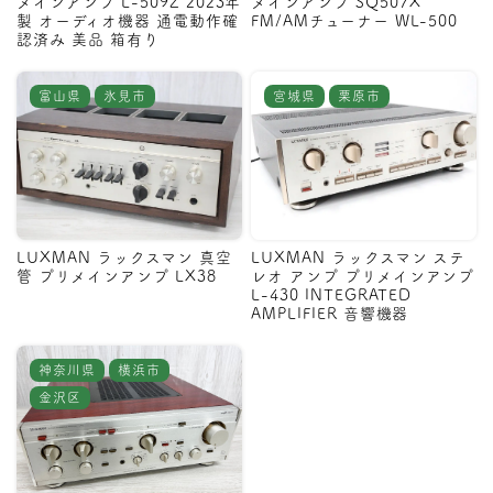
メインアンプ L-509Z 2023年
メインアンプ SQ507X
製 オーディオ機器 通電動作確
FM/AMチューナー WL-500
認済み 美品 箱有り
富山県
氷見市
宮城県
栗原市
LUXMAN ラックスマン 真空
LUXMAN ラックスマン ステ
管 プリメインアンプ LX38
レオ アンプ プリメインアンプ
L-430 INTEGRATED
AMPLIFIER 音響機器
神奈川県
横浜市
金沢区