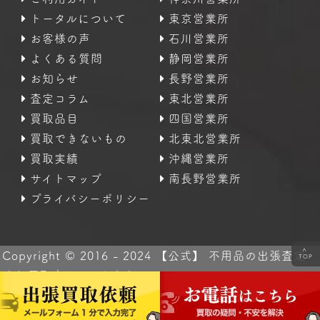
トータルについて
東京営業所
お客様の声
石川営業所
よくある質問
静岡営業所
お知らせ
長野営業所
査定コラム
東北営業所
買取品目
四国営業所
買取できないもの
北東北営業所
買取実績
沖縄営業所
サイトマップ
南長野営業所
プライバシーポリシー
<
Copyright © 2016 - 2024 【公式】 不用品の出張査定・
TOP
高価買取｜なんでも査定のトータル All Rights Reserved.