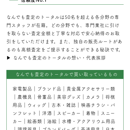
なんでも査定のトータルは50名を超える各分野の専
門スタッフが在籍。どの分野でも、専門業社に引け
を取らない
査定
金額と丁寧な対応で安心納得のお取
引をしていただけます。また、独自の販売ルートがあ
るのも高額査定をご提示することができる秘訣です。
▶︎
なんでも査定のトータルの想い・代表挨拶
なんでも査定のトータルで買い取っているもの
家電製品
｜
ブランド品
｜
貴金属アクセサリー類
｜
農機具
｜
骨董品
｜
美容グッズ
｜
カメラ
｜
将棋
用品
｜
ウィッグ
｜
古本
・
雑誌
｜
映画チラシ・パ
ンフレット
｜
洋酒
｜
スピーカー
｜
着物
｜
スニー
カー
｜
絵画類
｜
油絵
｜
水槽・アクアリウム用品
｜
調理器具
｜
ブランドバッグ
｜茶道用具｜
日本