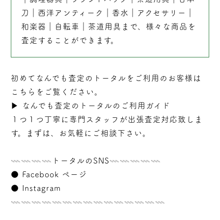
刀
｜
西洋アンティーク
｜
香水
｜
アクセサリー
｜
和楽器
｜
自転車
｜
茶道用具
まで、様々な商品を
査定することができます。
初めてなんでも査定のトータルをご利用のお客様は
こちらをご覧ください。
▶︎
なんでも査定のトータルのご利用ガイド
１つ１つ丁寧に専門スタッフが
出張
査定対応致しま
す。まずは、お気軽にご相談下さい。
𓇠𓇠𓇠𓇠トータルのSNS𓇠𓇠𓇠𓇠𓇠
●
Facebook ページ
●
Instagram
𓇠𓇠𓇠𓇠𓇠𓇠𓇠𓇠𓇠𓇠𓇠𓇠𓇠𓇠𓇠