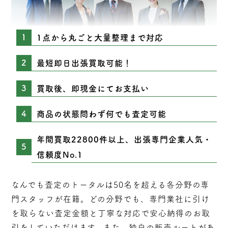
1点から丸ごと大量整理まで対応
最短即日出張買取可能！
買取後、即現金にてお支払い
商品の状態問わず何でも査定可能
年間買取22800件以上、出張専門企業人気・
信頼度No.1
なんでも査定のトータルは50名を超える各分野の専
門スタッフが在籍。どの分野でも、専門業社に引け
を取らない
査定
金額と丁寧な対応で安心納得のお取
引をしていただけます。また、独自の販売ルートがあ