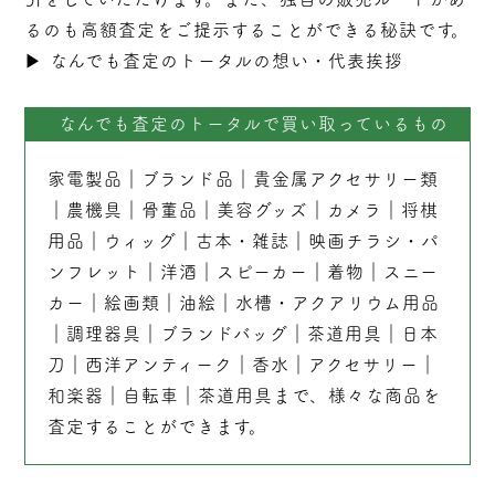
るのも高額査定をご提示することができる秘訣です。
▶︎
なんでも査定のトータルの想い・代表挨拶
なんでも査定のトータルで買い取っているもの
家電製品
｜
ブランド品
｜
貴金属アクセサリー類
｜
農機具
｜
骨董品
｜
美容グッズ
｜
カメラ
｜
将棋
用品
｜
ウィッグ
｜
古本
・
雑誌
｜
映画チラシ・パ
ンフレット
｜
洋酒
｜
スピーカー
｜
着物
｜
スニー
カー
｜
絵画類
｜
油絵
｜
水槽・アクアリウム用品
｜
調理器具
｜
ブランドバッグ
｜茶道用具｜
日本
刀
｜
西洋アンティーク
｜
香水
｜
アクセサリー
｜
和楽器
｜
自転車
｜
茶道用具
まで、様々な商品を
査定することができます。