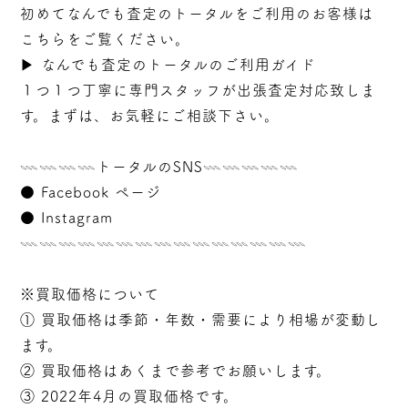
初めてなんでも査定のトータルをご利用のお客様は
こちらをご覧ください。
▶︎
なんでも査定のトータルのご利用ガイド
１つ１つ丁寧に専門スタッフが
出張
査定対応致しま
す。まずは、お気軽にご相談下さい。
𓇠𓇠𓇠𓇠トータルのSNS𓇠𓇠𓇠𓇠𓇠
●
Facebook ページ
●
Instagram
𓇠𓇠𓇠𓇠𓇠𓇠𓇠𓇠𓇠𓇠𓇠𓇠𓇠𓇠𓇠
※買取価格について
① 買取価格は季節・年数・需要により相場が変動し
ます。
② 買取価格はあくまで参考でお願いします。
③ 2022年4月の買取価格です。