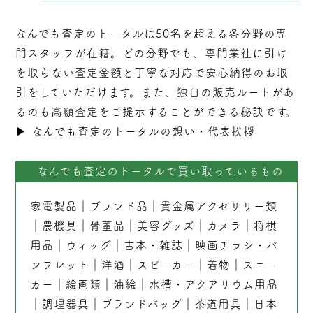
なんでも査定のトータルは50名を超える各分野の専
門スタッフが在籍。どの分野でも、専門業社に引け
を取らない
査定
金額と丁寧な対応で安心納得のお取
引をしていただけます。また、独自の販売ルートがあ
るのも高額査定をご提示することができる秘訣です。
▶︎
なんでも査定のトータルの想い・代表挨拶
なんでも査定のトータルで買い取っているもの
家電製品
｜
ブランド品
｜
貴金属アクセサリー類
｜
農機具
｜
骨董品
｜
美容グッズ
｜
カメラ
｜
将棋
用品
｜
ウィッグ
｜
古本
・
雑誌
｜
映画チラシ・パ
ンフレット
｜
洋酒
｜
スピーカー
｜
着物
｜
スニー
カー
｜
絵画類
｜
油絵
｜
水槽・アクアリウム用品
｜
調理器具
｜
ブランドバッグ
｜茶道用具｜
日本