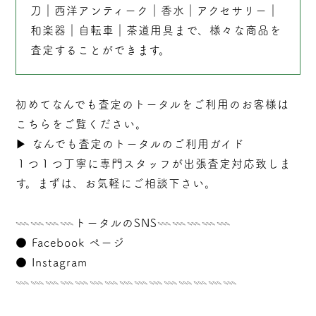
刀
｜
西洋アンティーク
｜
香水
｜
アクセサリー
｜
和楽器
｜
自転車
｜
茶道用具
まで、様々な商品を
査定することができます。
初めてなんでも査定のトータルをご利用のお客様は
こちらをご覧ください。
▶︎
なんでも査定のトータルのご利用ガイド
１つ１つ丁寧に専門スタッフが
出張
査定対応致しま
す。まずは、お気軽にご相談下さい。
𓇠𓇠𓇠𓇠トータルのSNS𓇠𓇠𓇠𓇠𓇠
●
Facebook ページ
●
Instagram
𓇠𓇠𓇠𓇠𓇠𓇠𓇠𓇠𓇠𓇠𓇠𓇠𓇠𓇠𓇠